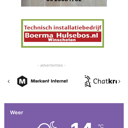
- advertenties -
Weer
℃