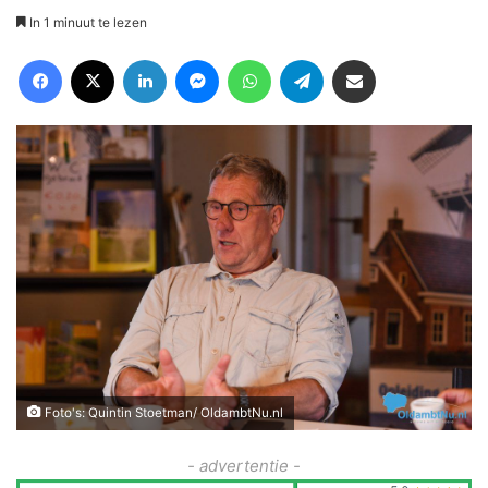
In 1 minuut te lezen
Facebook
X
LinkedIn
Messenger
WhatsApp
Telegram
Deel via Email
Foto's: Quintin Stoetman/ OldambtNu.nl
- advertentie -