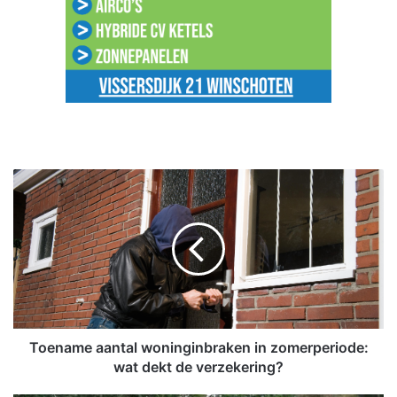
T
o
e
n
a
m
e
a
a
n
Toename aantal woninginbraken in zomerperiode:
t
wat dekt de verzekering?
a