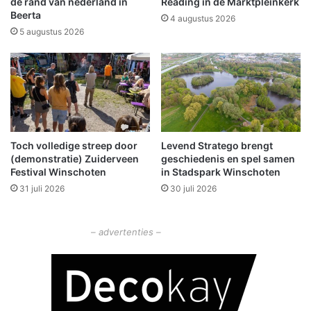
de rand van nederland in
Reading in de Marktpleinkerk
p
t
Beerta
4 augustus 2026
e
v
5 augustus 2026
r
o
i
o
o
r
d
m
e
e
:
d
w
i
a
Toch volledige streep door
Levend Stratego brengt
s
(demonstratie) Zuiderveen
geschiedenis en spel samen
t
c
Festival Winschoten
in Stadspark Winschoten
d
h
e
31 juli 2026
30 juli 2026
n
k
o
t
o
– advertenties –
d
d
e
g
v
e
e
v
r
a
z
l