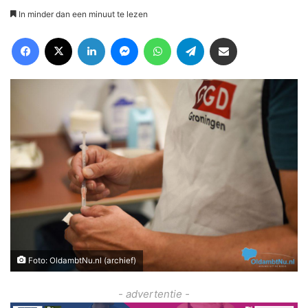
In minder dan een minuut te lezen
Facebook
X
LinkedIn
Messenger
WhatsApp
Telegram
Deel via Email
Foto: OldambtNu.nl (archief)
- advertentie -