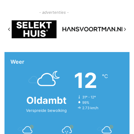
- advertenties -
Weer
12
℃
Oldambt
31º - 12º
99%
2.73 km/h
Verspreide bewolking