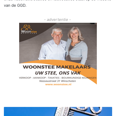
van de GGD.
- advertentie -
V
a