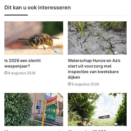
n
u
Dit kan u ook interesseren
h
s
i
t
t
b
t
r
e
a
p
n
l
d
a
b
n
i
Is 2026 een slecht
Waterschap Hunze en Aa’s
R
j
wespenjaar?
start uit voorzorg met
I
B
inspecties van kwetsbare
8 augustus 2026
V
dijken
e
M
e
6 augustus 2026
v
r
a
t
n
s
k
t
r
e
a
r
c
p