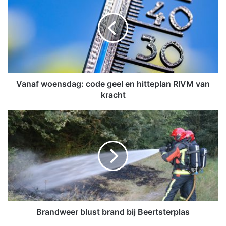
n
a
f
w
o
e
n
s
Vanaf woensdag: code geel en hitteplan RIVM van
d
kracht
a
g
B
:
r
c
a
o
n
d
d
e
w
g
e
e
e
e
r
l
b
Brandweer blust brand bij Beertsterplas
e
l