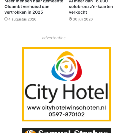
Meer mensen naar gemeente
Al meer dan 16.000
h
l
Oldambt verhuisd dan
solobroezz’n-kaarten
t
a
vertrokken in 2025
verkocht
s
4 augustus 2026
30 juli 2026
– advertenties –