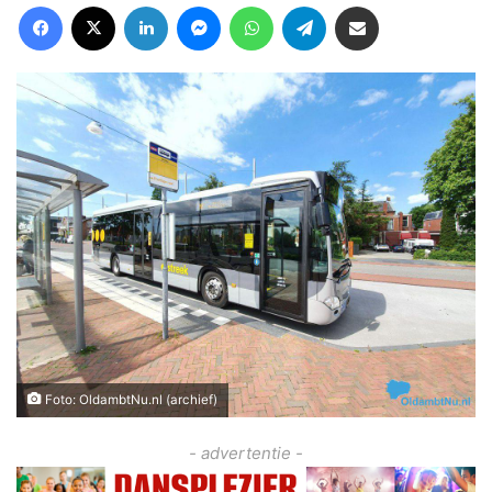
Facebook
X
LinkedIn
Messenger
WhatsApp
Telegram
Deel via Email
Foto: OldambtNu.nl (archief)
- advertentie -