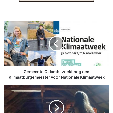
G
e
m
e
e
n
t
e
O
l
Gemeente Oldambt zoekt nog een
d
Klimaatburgemeester voor Nationale Klimaatweek
a
m
V
b
R
t
E
z
x
o
p