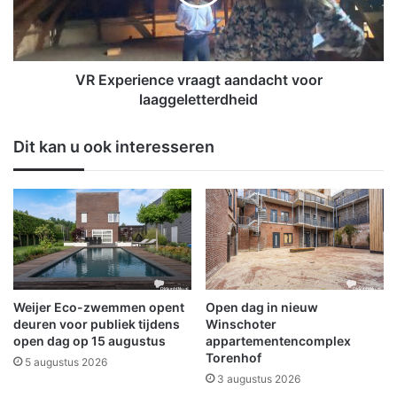
e
e
k
r
t
i
n
e
o
n
VR Experience vraagt aandacht voor
g
c
laaggeletterdheid
e
e
e
v
Dit kan u ook interesseren
n
r
K
a
l
a
i
g
m
t
a
a
a
a
t
n
b
d
Weijer Eco-zwemmen opent
Open dag in nieuw
u
a
deuren voor publiek tijdens
Winschoter
r
c
open dag op 15 augustus
appartementencomplex
g
Torenhof
h
5 augustus 2026
e
t
3 augustus 2026
m
v