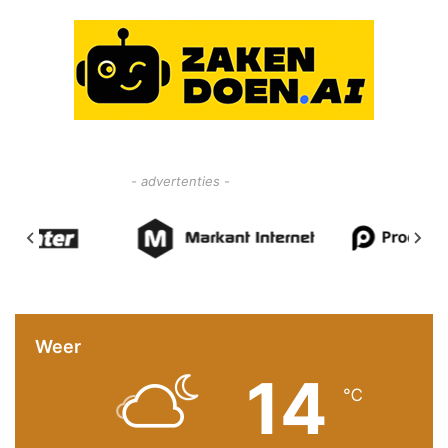
- advertenties -
Weer
14
℃