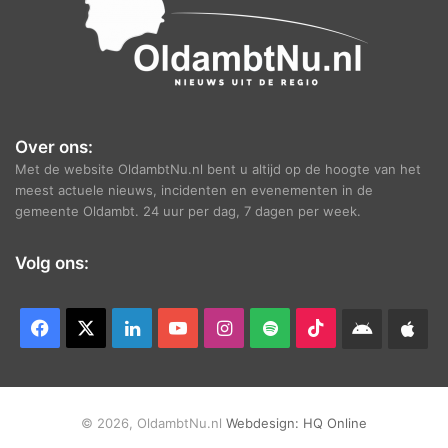
Over ons:
Met de website OldambtNu.nl bent u altijd op de hoogte van het
meest actuele nieuws, incidenten en evenementen in de
gemeente Oldambt. 24 uur per dag, 7 dagen per week.
Volg ons:
Facebook
X
LinkedIn
YouTube
Instagram
Spotify
TikTok
Android
App
app
Ap
© 2026, OldambtNu.nl
Webdesign:
HQ Online