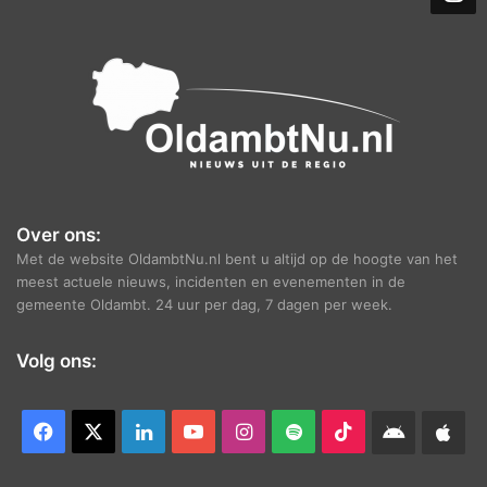
e
f
Over ons:
Met de website OldambtNu.nl bent u altijd op de hoogte van het
meest actuele nieuws, incidenten en evenementen in de
gemeente Oldambt. 24 uur per dag, 7 dagen per week.
Volg ons:
Facebook
X
LinkedIn
YouTube
Instagram
Spotify
TikTok
Android
App
app
Ap