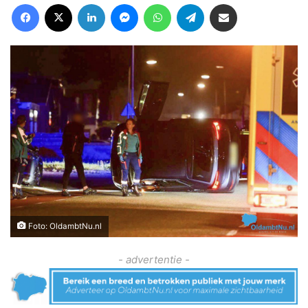
Facebook
X
LinkedIn
Messenger
WhatsApp
Telegram
Deel via Email
Foto: OldambtNu.nl
- advertentie -