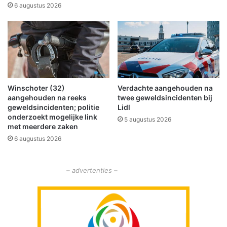
h
i
6 augustus 2026
r
c
i
h
s
z
t
e
e
l
n
f
U
d
Winschoter (32)
Verdachte aangehouden na
n
e
aangehouden na reeks
twee geweldsincidenten bij
i
r
geweldsincidenten; politie
Lidl
e
e
onderzoekt mogelijke link
5 augustus 2026
2
c
met meerdere zaken
0
o
6 augustus 2026
2
r
3
d
b
– advertenties –
o
e
k
e
n