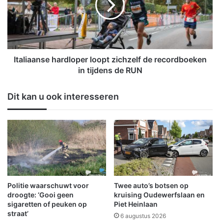
e
i
s
a
t
a
e
n
r
s
l
e
Italiaanse hardloper loopt zichzelf de recordboeken
e
h
in tijdens de RUN
e
a
l
r
Dit kan u ook interesseren
i
d
j
l
s
o
t
p
t
e
r
r
e
l
k
o
k
o
Politie waarschuwt voor
Twee auto’s botsen op
e
p
droogte: ‘Gooi geen
kruising Oudewerfslaan en
r
t
sigaretten of peuken op
Piet Heinlaan
C
straat’
z
6 augustus 2026