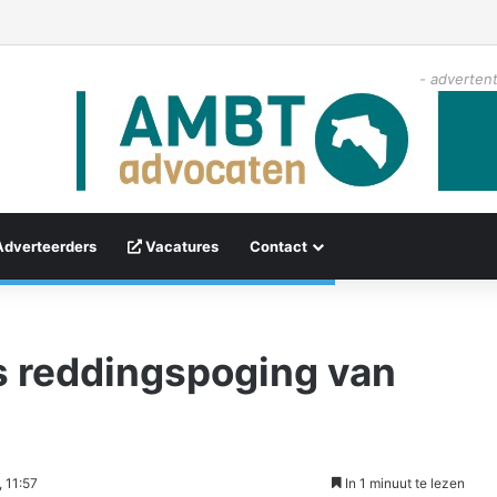
- advertent
Adverteerders
Vacatures
Contact
s reddingspoging van
 11:57
In 1 minuut te lezen