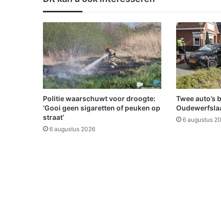
o
r
w
a
r
e
n
m
a
r
Politie waarschuwt voor droogte:
Twee auto’s 
k
‘Gooi geen sigaretten of peuken op
Oudewerfslaa
t
straat’
6 augustus 2
A
6 augustus 2026
d
r
i
l
l
e
n
s
l