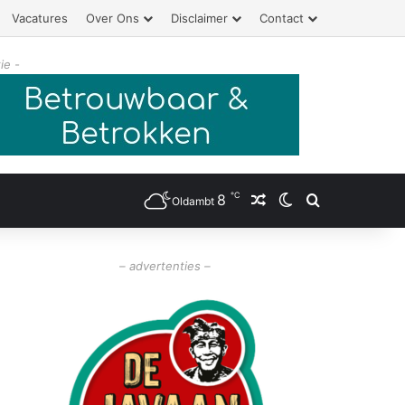
Vacatures
Over Ons
Disclaimer
Contact
ie -
℃
8
Willekeurig artikel
Switch skin
Zoeken
Oldambt
– advertenties –