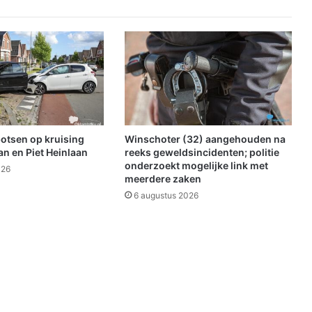
e
z
e
n
v
o
o
r
e
n
botsen op kruising
Winschoter (32) aangehouden na
o
n en Piet Heinlaan
reeks geweldsincidenten; politie
p
onderzoekt mogelijke link met
026
meerdere zaken
e
n
6 augustus 2026
e
n
d
a
a
r
m
e