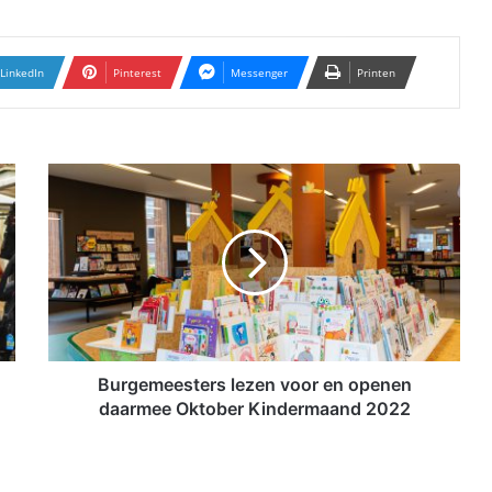
LinkedIn
Pinterest
Messenger
Printen
B
u
r
g
e
m
e
e
s
t
Burgemeesters lezen voor en openen
e
daarmee Oktober Kindermaand 2022
r
s
l