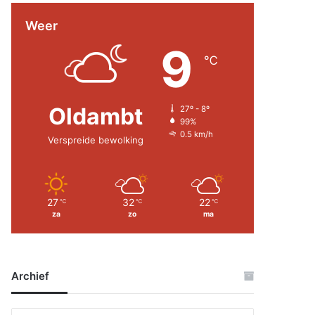
Weer
9
℃
Oldambt
27º - 8º
99%
0.5 km/h
Verspreide bewolking
27
32
22
℃
℃
℃
za
zo
ma
Archief