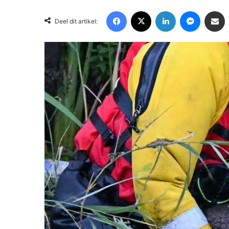
Facebook
X
LinkedIn
Messenger
Deel via Email
Deel dit artikel: