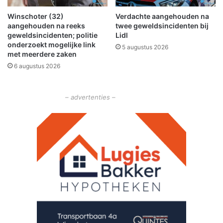
e
t
n
Winschoter (32)
Verdachte aangehouden na
e
aangehouden na reeks
twee geweldsincidenten bij
t
n
geweldsincidenten; politie
Lidl
o
o
onderzoekt mogelijke link
e
5 augustus 2026
p
met meerdere zaken
t
v
6 augustus 2026
e
l
w
i
i
e
– advertenties –
j
g
z
v
e
e
n
l
a
d
a
E
n
e
i
l
n
d
w
e
o
n