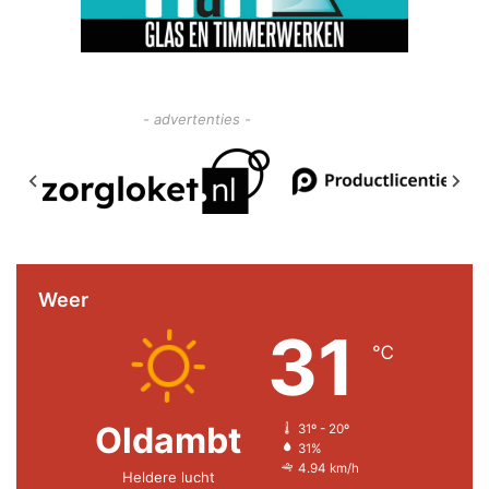
- advertenties -
Weer
31
℃
Oldambt
31º - 20º
31%
4.94 km/h
Heldere lucht