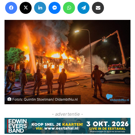
Facebook
X
LinkedIn
Messenger
WhatsApp
Telegram
Deel via Email
Foto’s: Quintin Stoetman/ OldambtNu.nl
- advertentie -