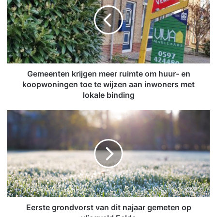
m
e
e
n
t
e
n
k
Gemeenten krijgen meer ruimte om huur- en
r
koopwoningen toe te wijzen aan inwoners met
i
lokale binding
j
g
E
e
e
n
r
m
s
e
t
e
e
r
g
r
r
u
o
i
n
Eerste grondvorst van dit najaar gemeten op
m
d