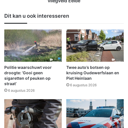
vliegveld Eelde
t
v
e
o
Dit kan u ook interesseren
o
r
m
s
h
t
u
v
u
a
r
n
-
d
e
i
n
t
Politie waarschuwt voor
Twee auto’s botsen op
k
n
droogte: ‘Gooi geen
kruising Oudewerfslaan en
o
a
sigaretten of peuken op
Piet Heinlaan
o
straat’
j
6 augustus 2026
p
a
6 augustus 2026
w
a
o
r
n
g
i
e
n
m
g
e