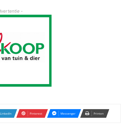
dvertentie -
LinkedIn
Pinterest
Messenger
Printen