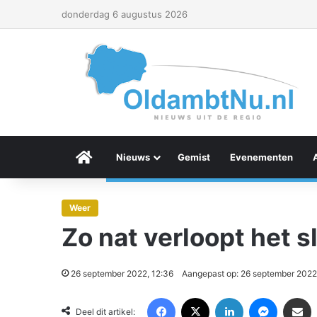
donderdag 6 augustus 2026
Menu Item
Nieuws
Gemist
Evenementen
Weer
Zo nat verloopt het 
26 september 2022, 12:36
Aangepast op: 26 september 2022
Facebook
X
LinkedIn
Messenger
Deel via Email
Deel dit artikel: