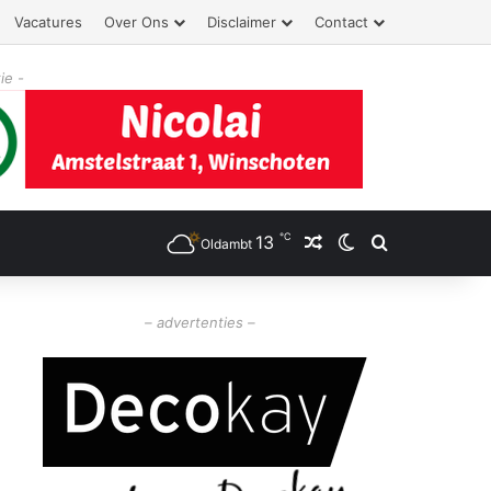
Vacatures
Over Ons
Disclaimer
Contact
ie -
℃
13
Willekeurig artikel
Switch skin
Zoeken
Oldambt
– advertenties –