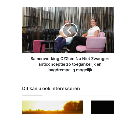
S
a
m
e
n
w
e
r
k
i
Samenwerking OZG en Nu Niet Zwanger:
n
anticonceptie zo toegankelijk en
g
laagdrempelig mogelijk
O
Z
G
Dit kan u ook interesseren
e
n
N
u
N