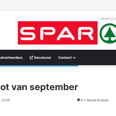
- advertent
Adverteerders
Vacatures
Contact
slot van september
, 12:36
In 1 minuut te lezen