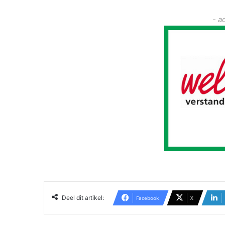
- a
Deel dit artikel:
Facebook
X