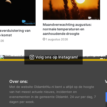
o
g
e
l
i
Maandverwachting augustus:
j
normale temperaturen en
sverduistering van
k
aanhoudende droogte
p komst
h
1 augustus 2026
026
a
l
f
Volg ons op Instagram!
j
a
a
r
l
Over ons:
V
a
Met de website OldambtNu.nl bent u altijd op de hoogte
t
van het meest actuele nieuws, incidenten en
e
evenementen in de gemeente Oldambt. 24 uur per dag, 7
r
dagen per week.
d