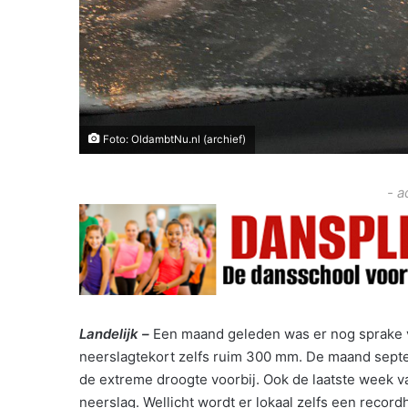
Foto: OldambtNu.nl (archief)
- a
Landelijk –
Een maand geleden was er nog sprake 
neerslagtekort zelfs ruim 300 mm. De maand septe
de extreme droogte voorbij. Ook de laatste week v
neerslag. Wellicht wordt er lokaal zelfs een reco