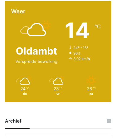
Weer
14
℃
Oldambt
24º - 13º
96%
3.02 km/h
Verspreide bewolking
24
23
26
℃
℃
℃
do
vr
za
Archief