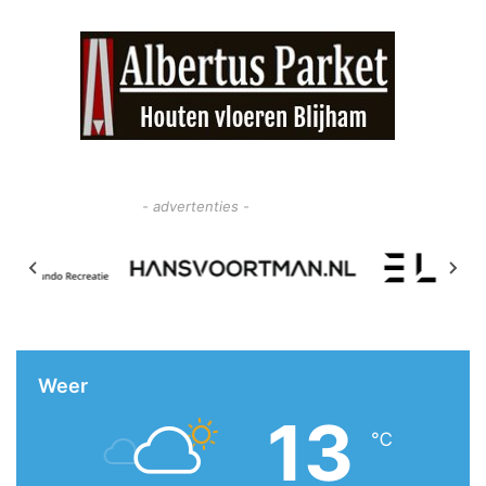
- advertenties -
Weer
13
℃