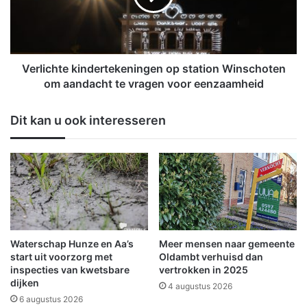
e
c
n
h
d
t
i
e
e
k
Verlichte kindertekeningen op station Winschoten
z
i
om aandacht te vragen voor eenzaamheid
i
n
j
d
Dit kan u ook interesseren
n
e
k
r
r
t
a
e
c
k
h
e
t
n
v
i
e
n
Waterschap Hunze en Aa’s
Meer mensen naar gemeente
r
g
start uit voorzorg met
Oldambt verhuisd dan
l
e
inspecties van kwetsbare
vertrokken in 2025
o
dijken
n
4 augustus 2026
o
o
6 augustus 2026