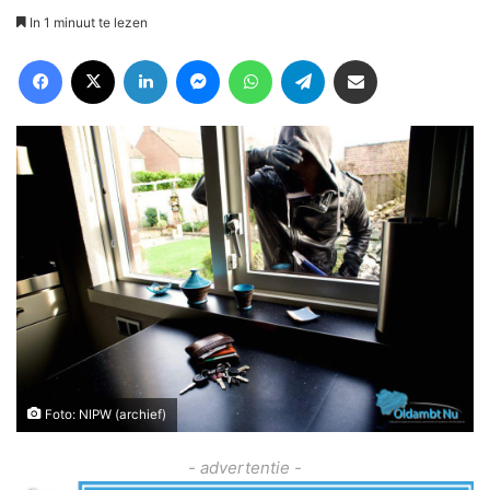
In 1 minuut te lezen
Facebook
X
LinkedIn
Messenger
WhatsApp
Telegram
Deel via Email
Foto: NIPW (archief)
- advertentie -