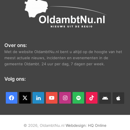
Over ons:
Met de website OldambtNu.nl bent u altijd op de hoogte van het
meest actuele nieuws, incidenten en evenementen in de
gemeente Oldambt. 24 uur per dag, 7 dagen per week.
Volg ons:
Facebook
X
LinkedIn
YouTube
Instagram
Spotify
TikTok
Android
App
app
Ap
© 2026, OldambtNu.nl
Webdesign:
HQ Online