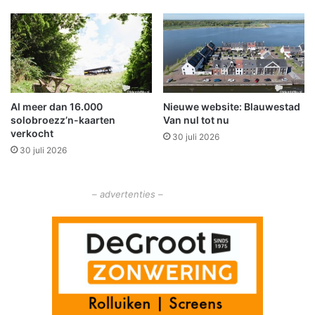
r
p
s
t
a
t
i
o
Al meer dan 16.000
Nieuwe website: Blauwestad
n
solobroezz’n-kaarten
Van nul tot nu
W
verkocht
30 juli 2026
i
30 juli 2026
n
s
c
– advertenties –
h
o
t
e
n
o
m
a
a