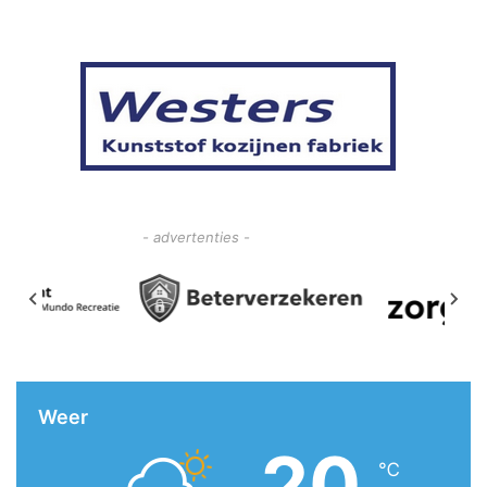
- advertenties -
Weer
20
℃