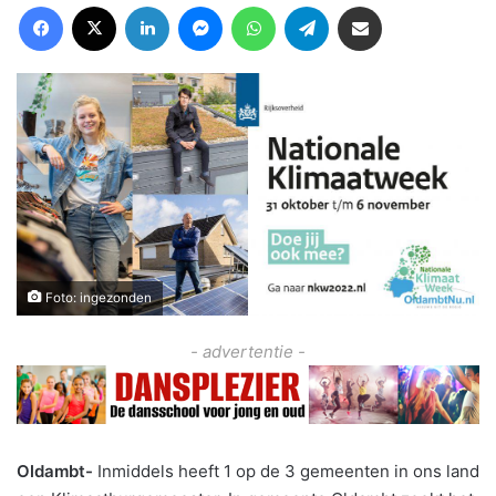
Facebook
X
LinkedIn
Messenger
WhatsApp
Telegram
Deel via Email
Foto: ingezonden
- advertentie -
Oldambt-
Inmiddels heeft 1 op de 3 gemeenten in ons land