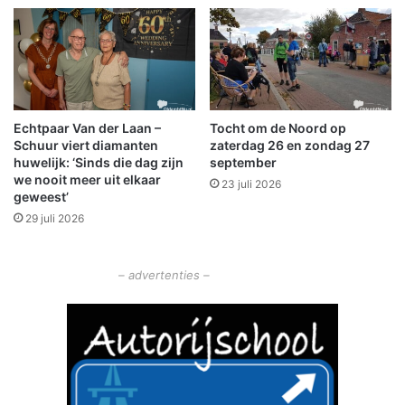
s
t
t
z
k
o
a
e
m
k
p
t
Echtpaar Van der Laan –
Tocht om de Noord op
i
n
Schuur viert diamanten
zaterdag 26 en zondag 27
o
a
huwelijk: ‘Sinds die dag zijn
september
e
a
we nooit meer uit elkaar
23 juli 2026
n
r
geweest’
!
n
29 juli 2026
i
e
u
– advertenties –
w
e
l
e
d
e
n