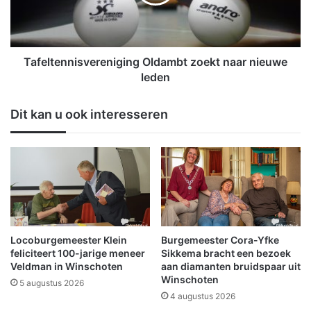
l
t
u
e
b
n
W
n
i
i
Tafeltennisvereniging Oldambt zoekt naar nieuwe
n
s
leden
s
v
c
e
Dit kan u ook interesseren
h
r
o
e
t
n
e
i
n
g
(
i
H
n
C
g
W
O
Locoburgemeester Klein
Burgemeester Cora-Yfke
)
l
feliciteert 100-jarige meneer
Sikkema bracht een bezoek
H
d
Veldman in Winschoten
aan diamanten bruidspaar uit
e
Winschoten
a
5 augustus 2026
r
m
4 augustus 2026
f
b