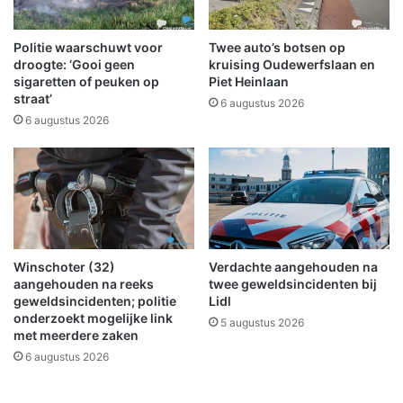
n
o
W
e
i
d
Politie waarschuwt voor
Twee auto’s botsen op
n
h
droogte: ‘Gooi geen
kruising Oudewerfslaan en
s
e
sigaretten of peuken op
Piet Heinlaan
c
straat’
i
6 augustus 2026
h
l
6 augustus 2026
o
i
t
g
e
m
n
a
n
o
v
Winschoter (32)
Verdachte aangehouden na
e
aangehouden na reeks
twee geweldsincidenten bij
r
geweldsincidenten; politie
Lidl
d
onderzoekt mogelijke link
5 augustus 2026
e
met meerdere zaken
H
6 augustus 2026
a
r
d