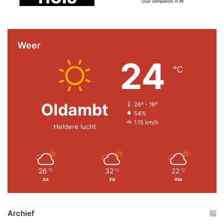
Weer
24
℃
Oldambt
26º - 18º
54%
1.15 km/h
Heldere lucht
26
32
22
℃
℃
℃
za
zo
ma
Archief