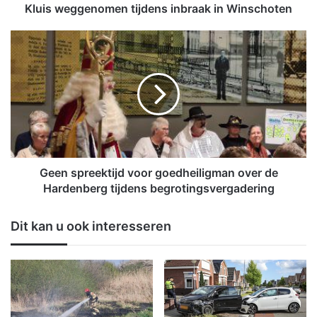
e
Kluis weggenomen tijdens inbraak in Winschoten
n
o
G
m
e
e
e
n
n
t
s
i
p
j
r
d
e
e
e
n
k
Geen spreektijd voor goedheiligman over de
s
t
Hardenberg tijdens begrotingsvergadering
i
i
n
j
Dit kan u ook interesseren
b
d
r
v
a
o
a
o
k
r
i
g