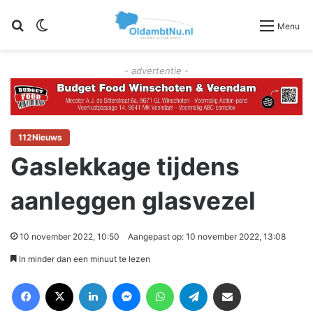
Zoeken
Switch skin
Menu
- advertentie -
112Nieuws
Gaslekkage tijdens
aanleggen glasvezel
10 november 2022, 10:50
Aangepast op: 10 november 2022, 13:08
In minder dan een minuut te lezen
Facebook
X
LinkedIn
Messenger
WhatsApp
Telegram
Deel via Email