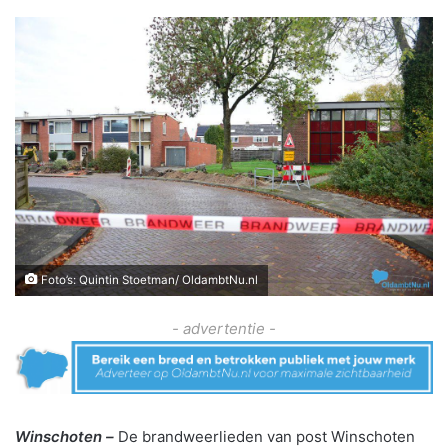
Foto’s: Quintin Stoetman/ OldambtNu.nl
- advertentie -
Winschoten –
De brandweerlieden van post Winschoten