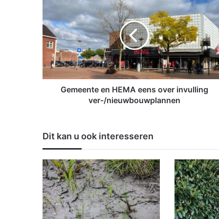
e
m
e
e
n
t
e
e
n
Gemeente en HEMA eens over invulling
H
ver-/nieuwbouwplannen
E
M
A
Dit kan u ook interesseren
e
e
n
s
o
v
e
r