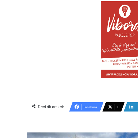
Deel dit artikel:
Facebook
X
G