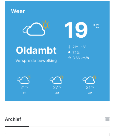
Weer
19
℃
Oldambt
21º - 16º
74%
3.66 km/h
Verspreide bewolking
21
27
31
℃
℃
℃
vr
za
zo
Archief