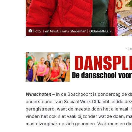
Foto´s en tekst: Frans Stegeman | OldambtNu.nl
- a
Winschoten –
In de Boschpoort is donderdag de d
ondersteuner van Sociaal Werk Oldambt leidde deze
geregistreerd, want de meeste doen het allemaal in 
vinden het ook niet vaak bijzonder wat ze doen, m
mantelzorgtaak op zich genomen. Vaak mensen die z