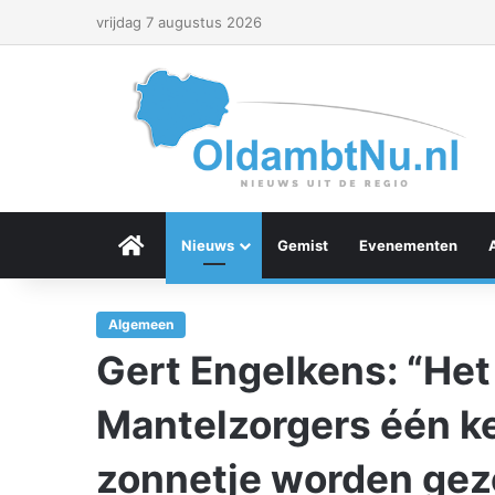
vrijdag 7 augustus 2026
Menu Item
Nieuws
Gemist
Evenementen
Algemeen
Gert Engelkens: “Het 
Mantelzorgers één kee
zonnetje worden gez