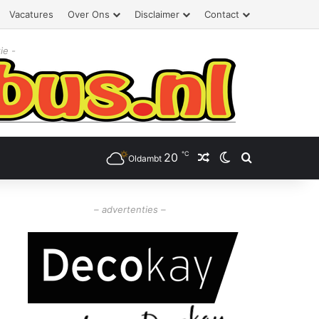
Vacatures
Over Ons
Disclaimer
Contact
ie -
℃
20
Willekeurig artikel
Switch skin
Zoeken
Oldambt
– advertenties –