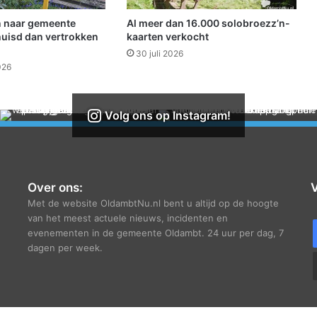
l
w
 naar gemeente
Al meer dan 16.000 solobroezz’n-
o
uisd dan vertrokken
kaarten verkocht
n
30 juli 2026
i
026
n
g
h
Volg ons op Instagram!
u
u
r
k
o
Over ons:
V
r
Met de website OldambtNu.nl bent u altijd op de hoogte
t
van het meest actuele nieuws, incidenten en
i
evenementen in de gemeente Oldambt. 24 uur per dag, 7
n
dagen per week.
g