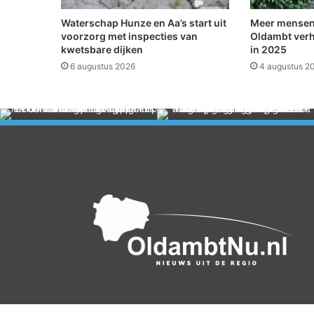
i
n
Waterschap Hunze en Aa’s start uit
Meer mensen
v
voorzorg met inspecties van
Oldambt verh
u
kwetsbare dijken
in 2025
l
6 augustus 2026
4 augustus 2
l
i
n
g
v
e
r
-
/
n
i
e
u
w
b
o
u