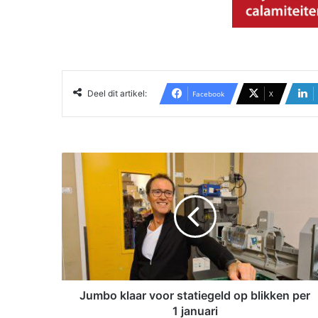
Deel dit artikel:
Facebook
X
J
u
m
b
o
k
l
a
a
r
Jumbo klaar voor statiegeld op blikken per
v
1 januari