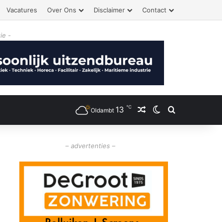
Vacatures
Over Ons
Disclaimer
Contact
ie -
℃
13
Willekeurig artikel
Switch skin
Zoeken
Oldambt
– advertenties –