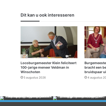
o
o
r
Dit kan u ook interesseren
s
t
a
t
i
e
g
e
l
d
Locoburgemeester Klein feliciteert
Burgemeeste
o
100-jarige meneer Veldman in
bracht een b
p
Winschoten
bruidspaar u
b
5 augustus 2026
4 augustus 2
l
i
k
k
e