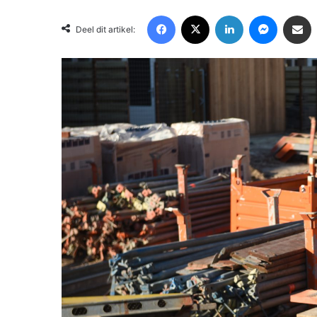
Facebook
X
LinkedIn
Messenger
Deel via Email
Deel dit artikel: