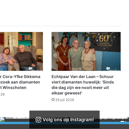
g
e
v
a
l
o
p
d
e
A
7
r Cora-Yfke Sikkema
Echtpaar Van der Laan – Schuur
ezoek aan diamanten
viert diamanten huwelijk: ‘Sinds
it Winschoten
die dag zijn we nooit meer uit
elkaar geweest’
026
29 juli 2026
Volg ons op Instagram!