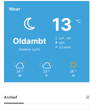
Weer
13
℃
Oldambt
24º - 13º
96%
3.3 km/h
Heldere lucht
24
23
26
℃
℃
℃
do
vr
za
Archief