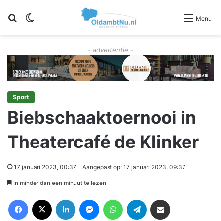
Zoeken
Switch skin
Menu
- advertentie -
Sport
Biebschaaktoernooi in
Theatercafé de Klinker
17 januari 2023, 00:37
Aangepast op: 17 januari 2023, 09:37
In minder dan een minuut te lezen
Facebook
X
LinkedIn
Messenger
WhatsApp
Telegram
Deel via Email