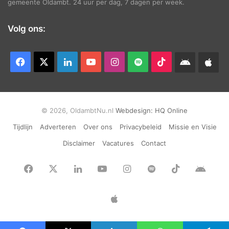
gemeente Oldambt. 24 uur per dag, 7 dagen per week.
Volg ons:
Facebook
X
LinkedIn
YouTube
Instagram
Spotify
TikTok
Android
App
app
Ap
© 2026, OldambtNu.nl
Webdesign:
HQ Online
Tijdlijn
Adverteren
Over ons
Privacybeleid
Missie en Visie
Disclaimer
Vacatures
Contact
Facebook
X
LinkedIn
YouTube
Instagram
Spotify
TikTok
Andr
app
Apple
App