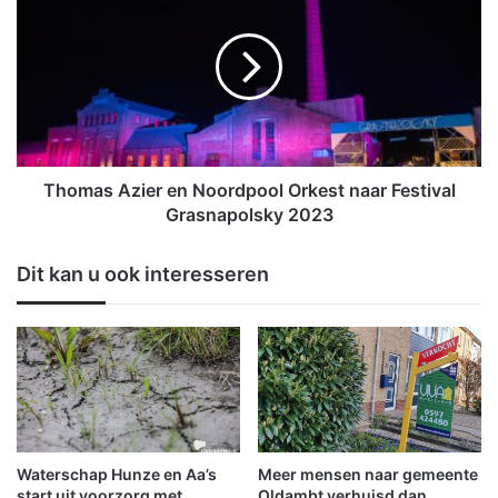
h
I
o
d
m
a
a
m
s
b
A
t
z
w
i
i
e
Thomas Azier en Noordpool Orkest naar Festival
l
r
Grasnapolsky 2023
i
e
n
n
Dit kan u ook interesseren
g
N
e
o
s
o
p
r
r
d
e
p
k
o
m
o
e
l
Waterschap Hunze en Aa’s
Meer mensen naar gemeente
t
O
start uit voorzorg met
Oldambt verhuisd dan