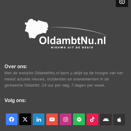
i
e
f
Over ons:
Met de website OldambtNu.nl bent u altijd op de hoogte van het
meest actuele nieuws, incidenten en evenementen in de
gemeente Oldambt. 24 uur per dag, 7 dagen per week.
Volg ons:
Facebook
X
LinkedIn
YouTube
Instagram
Spotify
TikTok
Android
App