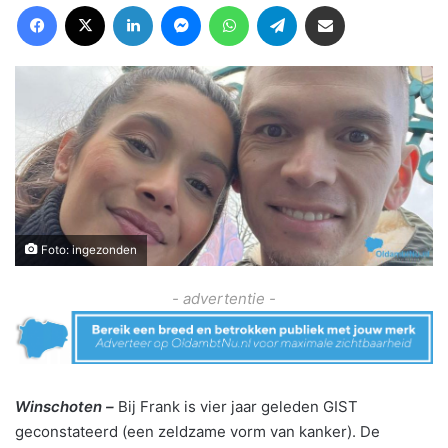
Facebook
X
LinkedIn
Messenger
WhatsApp
Telegram
Deel via Email
Foto: ingezonden
- advertentie -
Winschoten –
Bij Frank is vier jaar geleden GIST
geconstateerd (een zeldzame vorm van kanker). De