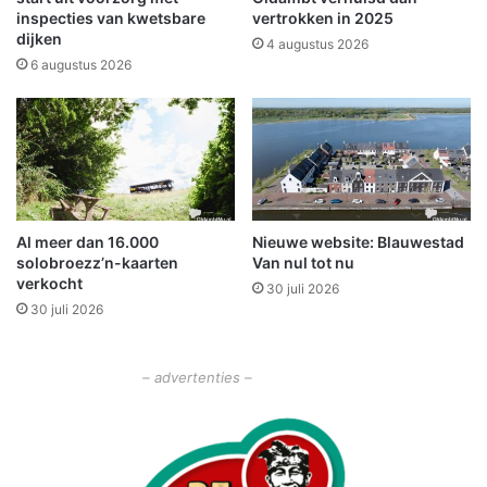
i
r
inspecties van kwetsbare
vertrokken in 2025
n
dijken
k
4 augustus 2026
w
e
6 augustus 2026
o
s
n
t
e
n
r
a
s
a
r
F
Al meer dan 16.000
Nieuwe website: Blauwestad
e
solobroezz’n-kaarten
Van nul tot nu
s
verkocht
30 juli 2026
t
30 juli 2026
i
v
a
– advertenties –
l
G
r
a
s