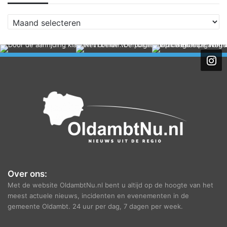
A
r
c
h
i
e
f
Over ons:
Met de website OldambtNu.nl bent u altijd op de hoogte van het
meest actuele nieuws, incidenten en evenementen in de
gemeente Oldambt. 24 uur per dag, 7 dagen per week.