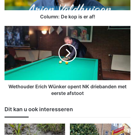
D
e
k
Column: De kop is er af!
o
p
W
i
e
s
t
e
h
r
o
a
u
f
d
!
e
r
E
Wethouder Erich Wünker opent NK driebanden met
r
eerste afstoot
i
c
Dit kan u ook interesseren
h
W
ü
n