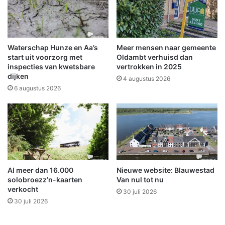
k
e
r
o
p
Waterschap Hunze en Aa’s
Meer mensen naar gemeente
e
start uit voorzorg met
Oldambt verhuisd dan
n
inspecties van kwetsbare
vertrokken in 2025
dijken
t
4 augustus 2026
N
6 augustus 2026
K
d
r
i
e
b
a
Al meer dan 16.000
Nieuwe website: Blauwestad
n
solobroezz’n-kaarten
Van nul tot nu
d
verkocht
30 juli 2026
e
30 juli 2026
n
m
e