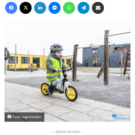
Facebook
X
LinkedIn
Messenger
WhatsApp
Telegram
Deel via Email
Foto: ingezonden
- advertentie -