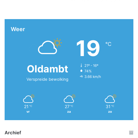
Weer
19
℃
Oldambt
21º - 16º
74%
3.66 km/h
Verspreide bewolking
21
27
31
℃
℃
℃
vr
za
zo
Archief