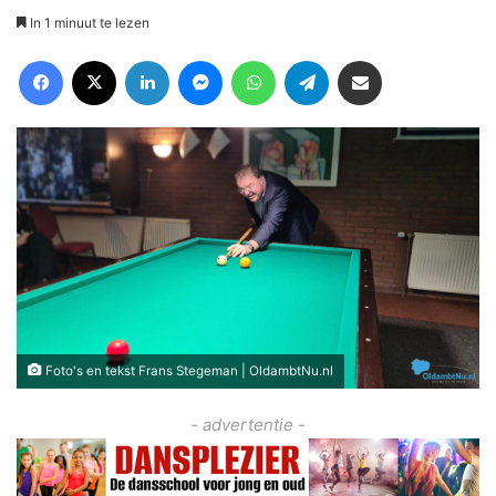
In 1 minuut te lezen
Facebook
X
LinkedIn
Messenger
WhatsApp
Telegram
Deel via Email
Foto's en tekst Frans Stegeman | OldambtNu.nl
- advertentie -