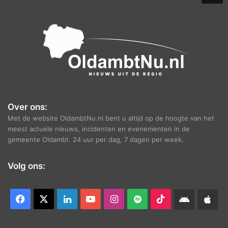
e
f
Over ons:
Met de website OldambtNu.nl bent u altijd op de hoogte van het
meest actuele nieuws, incidenten en evenementen in de
gemeente Oldambt. 24 uur per dag, 7 dagen per week.
Volg ons:
Facebook
X
LinkedIn
YouTube
Instagram
Spotify
TikTok
Android
App
app
Ap