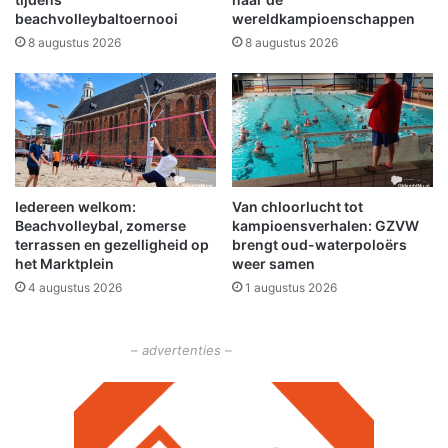
s
n
beachvolleybaltoernooi
wereldkampioenschappen
t
d
8 augustus 2026
8 augustus 2026
e
h
k
o
r
u
i
d
j
e
g
r
e
s
n
Iedereen welkom:
Van chloorlucht tot
M
Beachvolleybal, zomerse
kampioensverhalen: GZVW
s
terrassen en gezelligheid op
brengt oud-waterpoloërs
M
het Marktplein
weer samen
O
4 augustus 2026
1 augustus 2026
G
– advertenties –