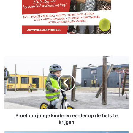
P
r
o
e
f
o
m
j
o
n
Proef om jonge kinderen eerder op de fiets te
g
krijgen
e