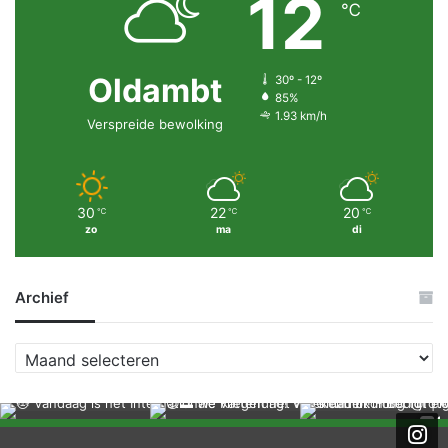
12
℃
Oldambt
30º - 12º
85%
1.93 km/h
Verspreide bewolking
30
22
20
℃
℃
℃
zo
ma
di
Archief
A
r
c
h
i