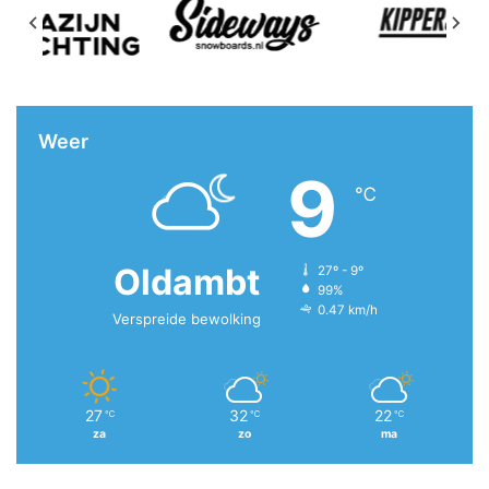
Weer
9
℃
Oldambt
27º - 9º
99%
0.47 km/h
Verspreide bewolking
27
32
22
℃
℃
℃
za
zo
ma