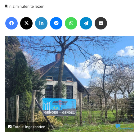
In 2 minuten te lezen
Facebook
X
LinkedIn
Messenger
WhatsApp
Telegram
Deel via Email
Foto's: ingezonden