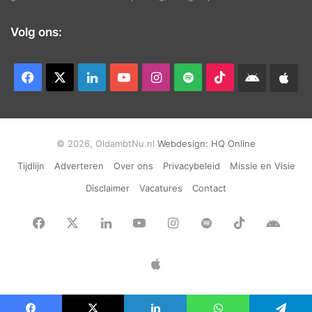
Volg ons:
Facebook
X
LinkedIn
YouTube
Instagram
Spotify
TikTok
Android
App
app
Ap
© 2026, OldambtNu.nl
Webdesign:
HQ Online
Tijdlijn
Adverteren
Over ons
Privacybeleid
Missie en Visie
Disclaimer
Vacatures
Contact
Facebook
X
LinkedIn
YouTube
Instagram
Spotify
TikTok
Andr
app
Apple
App