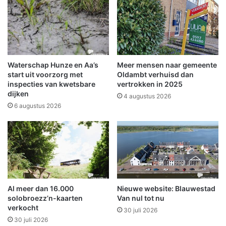
i
d
n
a
W
6
i
w
n
e
s
k
Waterschap Hunze en Aa’s
Meer mensen naar gemeente
c
e
start uit voorzorg met
Oldambt verhuisd dan
h
n
inspecties van kwetsbare
vertrokken in 2025
o
dijken
d
4 augustus 2026
t
i
6 augustus 2026
e
c
n
h
t
v
o
o
r
Al meer dan 16.000
Nieuwe website: Blauwestad
g
solobroezz’n-kaarten
Van nul tot nu
r
verkocht
30 juli 2026
o
30 juli 2026
o