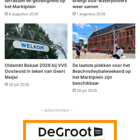
r
terrassen en gezelligheid op
brengt oud-waterpoloërs
e
het Marktplein
weer samen
u
w
n
4 augustus 2026
1 augustus 2026
e
o
i
p
i
t
n
w
e
e
d
Oldambt Bokaal 2026 bij VVS
De laatste plekken voor het
e
Oostwold in teken van Geert
Beachvolleybalweekend op
p
Meijer
het Marktplein zijn
a
beschikbaar
28 juli 2026
a
28 juli 2026
s
d
a
– advertenties –
g