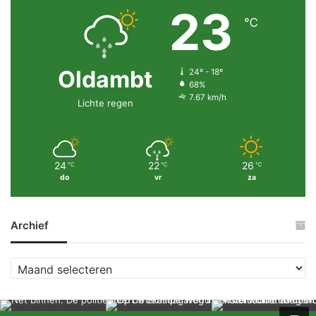
23
℃
Oldambt
24º - 18º
68%
7.67 km/h
Lichte regen
24
22
26
℃
℃
℃
do
vr
za
Archief
A
r
c
h