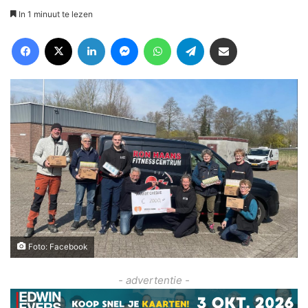
In 1 minuut te lezen
Facebook
X
LinkedIn
Messenger
WhatsApp
Telegram
Deel via Email
Foto: Facebook
- advertentie -