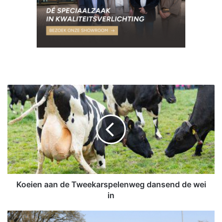
K
o
e
i
e
n
a
a
n
d
Koeien aan de Tweekarspelenweg dansend de wei
e
in
T
w
D