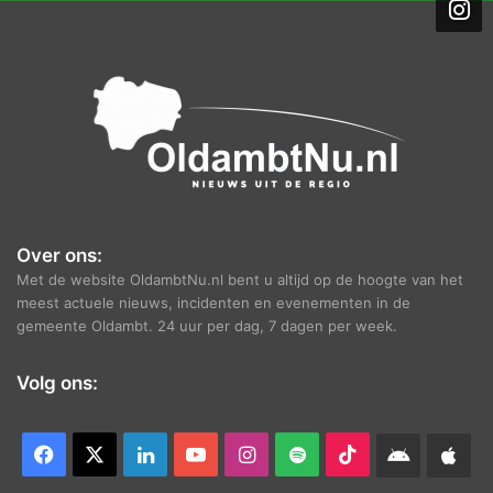
i
e
f
Over ons:
Met de website OldambtNu.nl bent u altijd op de hoogte van het
meest actuele nieuws, incidenten en evenementen in de
gemeente Oldambt. 24 uur per dag, 7 dagen per week.
Volg ons:
Facebook
X
LinkedIn
YouTube
Instagram
Spotify
TikTok
Android
App