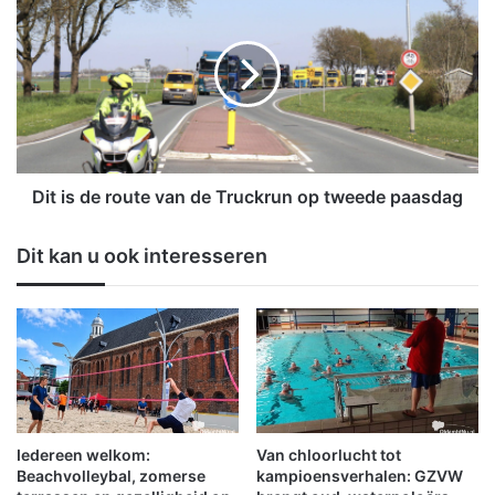
e
i
e
t
k
i
a
s
r
d
s
e
p
r
e
o
l
u
Dit is de route van de Truckrun op tweede paasdag
e
t
n
e
Dit kan u ook interesseren
w
v
e
a
g
n
d
d
a
e
n
T
s
r
e
u
n
c
Iedereen welkom:
Van chloorlucht tot
d
k
Beachvolleybal, zomerse
kampioensverhalen: GZVW
d