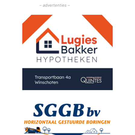
o
– advertenties –
l
e
,
b
e
w
o
n
e
r
s
w
e
e
r
n
a
a
r
h
u