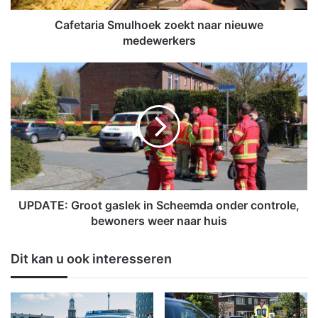
a
S
Cafetaria Smulhoek zoekt naar nieuwe
m
medewerkers
u
l
U
h
P
o
D
e
A
k
T
z
E
o
:
e
G
k
r
t
o
UPDATE: Groot gaslek in Scheemda onder controle,
n
o
bewoners weer naar huis
a
t
a
g
Dit kan u ook interesseren
r
a
n
s
i
l
e
e