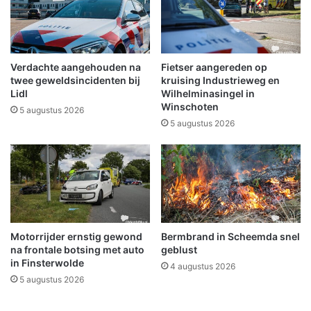
u
k
w
i
e
n
m
S
e
c
Verdachte aangehouden na
Fietser aangereden op
d
h
twee geweldsincidenten bij
kruising Industrieweg en
e
e
Lidl
Wilhelminasingel in
w
Winschoten
e
5 augustus 2026
e
m
5 augustus 2026
r
d
k
a
e
o
r
n
s
d
e
r
Motorrijder ernstig gewond
Bermbrand in Scheemda snel
c
na frontale botsing met auto
geblust
o
in Finsterwolde
4 augustus 2026
n
5 augustus 2026
t
r