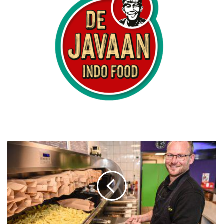
C
a
f
e
t
a
r
i