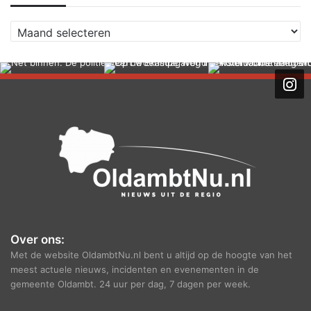
A
r
c
h
i
e
f
Over ons:
Met de website OldambtNu.nl bent u altijd op de hoogte van het
meest actuele nieuws, incidenten en evenementen in de
gemeente Oldambt. 24 uur per dag, 7 dagen per week.