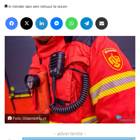
In minder dan een minuut te lezen
Facebook
X
LinkedIn
Messenger
WhatsApp
Telegram
Deel via Email
Foto: OldambtNu.nl
- advertentie -