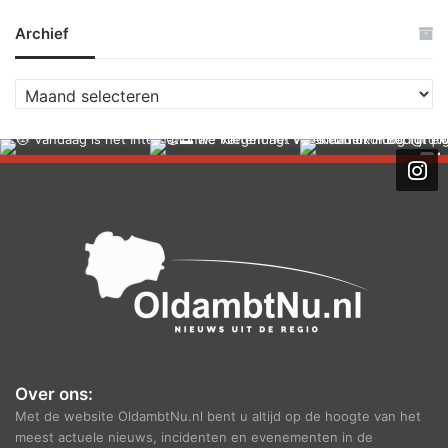
Archief
A
r
c
h
i
e
f
Over ons:
Met de website OldambtNu.nl bent u altijd op de hoogte van het
meest actuele nieuws, incidenten en evenementen in de