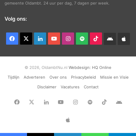
gemeente Oldambt. 24 uur per dag, 7 dagen per week.
Volg ons:
Facebook
X
LinkedIn
YouTube
Instagram
Spotify
TikTok
Android
App
app
Ap
© 2026, OldambtNu.nl
Webdesign:
HQ Online
Tijdlijn
Adverteren
Over ons
Privacybeleid
Missie en Visie
Disclaimer
Vacatures
Contact
Facebook
X
LinkedIn
YouTube
Instagram
Spotify
TikTok
Andr
app
Apple
App