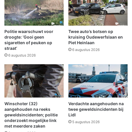
o
d
r
s
s
t
c
r
h
i
Politie waarschuwt voor
Twee auto’s botsen op
o
j
droogte: ‘Gooi geen
kruising Oudewerfslaan en
o
d
sigaretten of peuken op
Piet Heinlaan
r
straat’
e
6 augustus 2026
s
n
6 augustus 2026
t
k
e
o
e
f
n
f
b
e
r
r
a
b
Winschoter (32)
Verdachte aangehouden na
n
a
aangehouden na reeks
twee geweldsincidenten bij
d
k
geweldsincidenten; politie
Lidl
i
s
onderzoekt mogelijke link
5 augustus 2026
n
a
met meerdere zaken
B
l