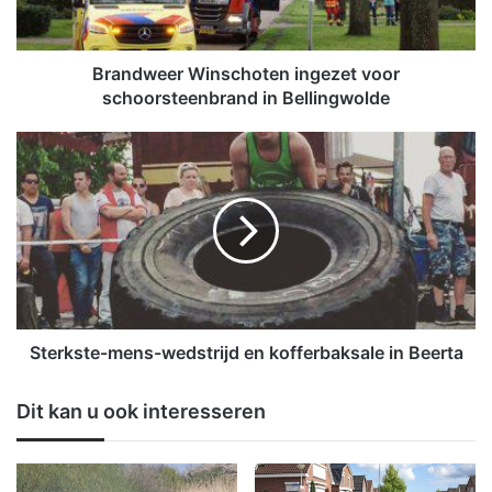
e
e
r
W
Brandweer Winschoten ingezet voor
i
schoorsteenbrand in Bellingwolde
n
s
S
c
t
h
e
o
r
t
k
e
s
n
t
i
e
n
-
g
m
Sterkste-mens-wedstrijd en kofferbaksale in Beerta
e
e
z
n
Dit kan u ook interesseren
e
s
t
-
v
w
o
e