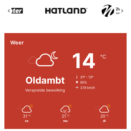
Weer
14
℃
Oldambt
31º - 13º
95%
3.19 km/h
Verspreide bewolking
31
21
20
℃
℃
℃
zo
ma
di