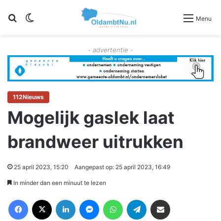
Zoeken
Switch skin
Menu
- advertentie -
112Nieuws
Mogelijk gaslek laat
brandweer uitrukken
25 april 2023, 15:20
Aangepast op: 25 april 2023, 16:49
In minder dan een minuut te lezen
Facebook
X
LinkedIn
Messenger
WhatsApp
Telegram
Deel via Email