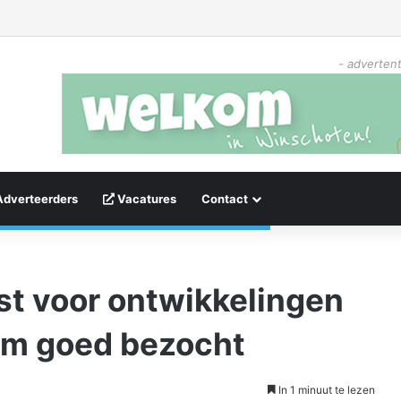
- advertent
Adverteerders
Vacatures
Contact
st voor ontwikkelingen
um goed bezocht
In 1 minuut te lezen