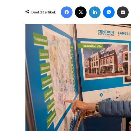
Facebook
X
LinkedIn
Messenger
Deel via Email
Deel dit artikel: