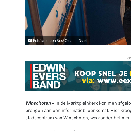
Foto's: Jeroen Bos/ OldambtNu.nl
- a
Winschoten –
In de Marktpleinkerk kon men afgel
brengen aan een informatiebijeenkomst. Hier kreeg
stadscentrum van Winschoten, waaronder het nie