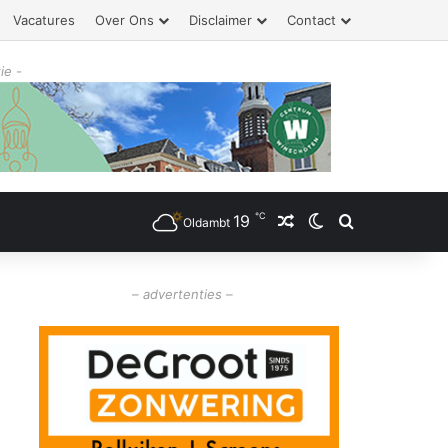
Vacatures
Over Ons
Disclaimer
Contact
ie -
℃
19
Willekeurig artikel
Switch skin
Zoeken
Oldambt
– advertenties –