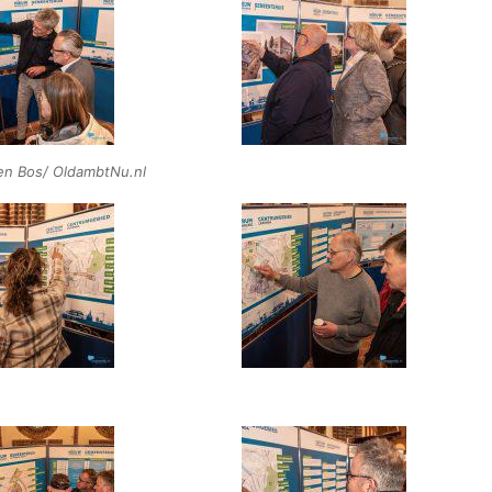
oen Bos/ OldambtNu.nl