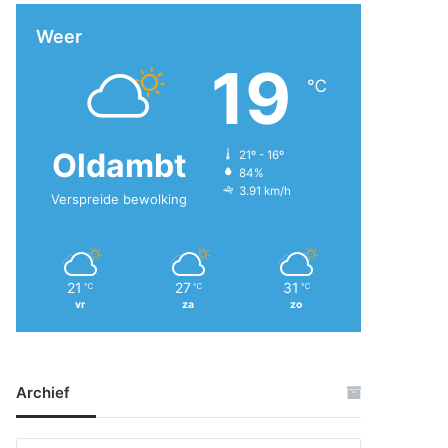
Weer
19
℃
Oldambt
21º - 16º
84%
3.91 km/h
Verspreide bewolking
21
27
31
℃
℃
℃
vr
za
zo
Archief