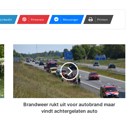
LinkedIn
Pinterest
Messenger
Printen
B
r
a
n
d
w
e
e
r
r
Brandweer rukt uit voor autobrand maar
u
vindt achtergelaten auto
k
t
u