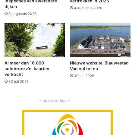
i
inspecties van kwetsbare
vertrokken in 2025
V
dijken
j
4 augustus 2026
e
v
6 augustus 2026
r
e
b
r
i
p
n
a
d
u
i
p
n
e
Al meer dan 16.000
Nieuwe website: Blauwestad
g
r
solobroezz’n-kaarten
Van nul tot nu
s
d
verkocht
f
30 juli 2026
e
30 juli 2026
o
p
n
a
d
n
– advertenties –
s
d
e
n
a
a
n