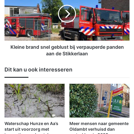
n
e
t
i
v
n
a
e
n
b
g
r
e
a
n
n
Kleine brand snel geblust bij verpauperde panden
s
d
aan de Stikkerlaan
u
s
b
n
Dit kan u ook interesseren
s
e
i
l
d
g
i
e
e
b
u
l
i
u
t
s
h
t
Waterschap Hunze en Aa’s
Meer mensen naar gemeente
e
b
start uit voorzorg met
Oldambt verhuisd dan
t