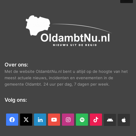
e
f
Over ons:
Met de website OldambtNu.nl bent u altijd op de hoogte van het
meest actuele nieuws, incidenten en evenementen in de
gemeente Oldambt. 24 uur per dag, 7 dagen per week.
Volg ons:
Facebook
X
LinkedIn
YouTube
Instagram
Spotify
TikTok
Android
App
app
Ap