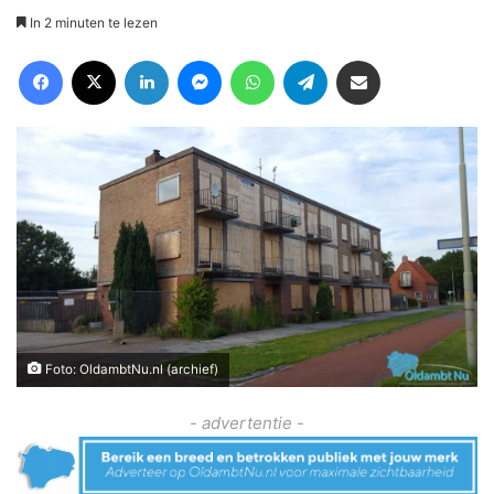
In 2 minuten te lezen
Facebook
X
LinkedIn
Messenger
WhatsApp
Telegram
Deel via Email
Foto: OldambtNu.nl (archief)
- advertentie -