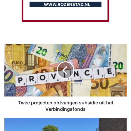
T
w
e
e
p
r
o
j
e
c
Twee projecten ontvangen subsidie uit het
t
Verbindingsfonds
e
n
K
o
l