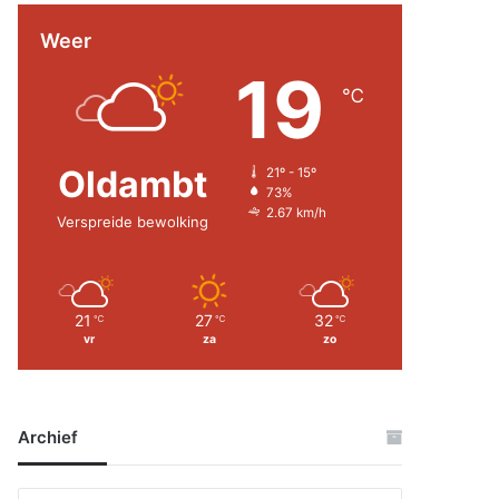
Weer
19
℃
Oldambt
21º - 15º
73%
2.67 km/h
Verspreide bewolking
21
27
32
℃
℃
℃
vr
za
zo
Archief