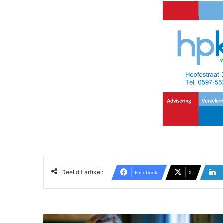
Deel dit artikel:
Facebook
X
B