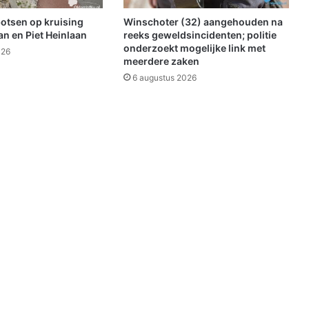
r
e
botsen op kruising
Winschoter (32) aangehouden na
d
n en Piet Heinlaan
reeks geweldsincidenten; politie
e
onderzoekt mogelijke link met
026
meerdere zaken
n
v
6 augustus 2026
a
n
T
w
i
j
K
ö
r
t
e
n
T
w
i
j