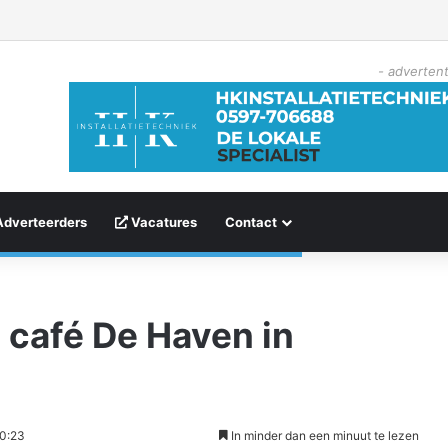
- advertent
Adverteerders
Vacatures
Contact
j café De Haven in
20:23
In minder dan een minuut te lezen