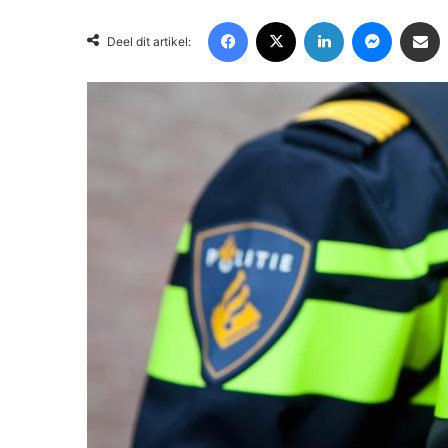
Facebook
X
LinkedIn
Messenger
Deel via Email
Deel dit artikel: