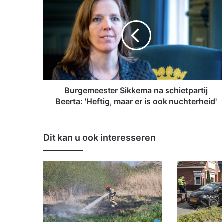
u
r
g
e
m
e
e
s
t
Burgemeester Sikkema na schietpartij
e
Beerta: 'Heftig, maar er is ook nuchterheid'
r
S
i
Dit kan u ook interesseren
k
k
e
m
a
n
a
s