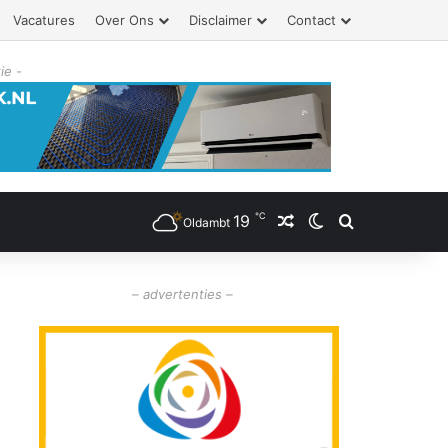
Vacatures
Over Ons
Disclaimer
Contact
ie -
℃
19
Willekeurig artikel
Switch skin
Zoeken
Oldambt
– advertenties –