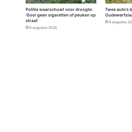
c
h
Politie waarschuwt voor droogte:
Twee auto’s 
i
‘Gooi geen sigaretten of peuken op
Oudewerfslaa
e
straat’
6 augustus 2
t
6 augustus 2026
p
a
r
t
i
j
B
e
e
r
t
a
:
'
H
e
f