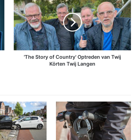
T
h
e
S
t
o
r
y
o
'The Story of Country' Optreden van Twij
f
Körten Twij Langen
C
o
u
n
t
r
y
'
O
p
t