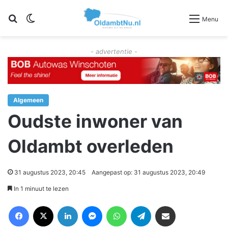
Zoeken
Switch skin
Menu
- advertentie -
Algemeen
Oudste inwoner van
Oldambt overleden
31 augustus 2023, 20:45
Aangepast op: 31 augustus 2023, 20:49
In 1 minuut te lezen
Facebook
X
LinkedIn
Messenger
WhatsApp
Telegram
Deel via Email