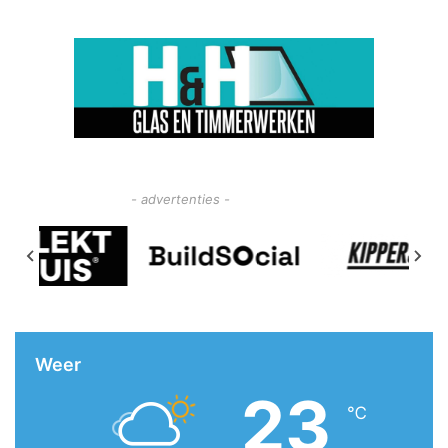
- advertenties -
Weer
23
℃