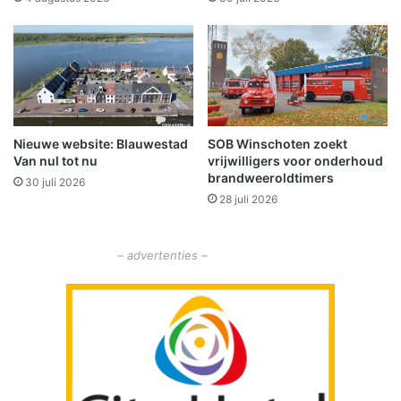
o
m
e
n
m
e
t
Nieuwe website: Blauwestad
SOB Winschoten zoekt
e
Van nul tot nu
vrijwilligers voor onderhoud
l
brandweeroldtimers
k
30 juli 2026
28 juli 2026
a
a
r
– advertenties –
i
n
b
o
t
s
i
n