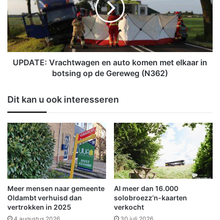
u
T
d
E
i
:
S
V
c
r
h
a
UPDATE: Vrachtwagen en auto komen met elkaar in
o
c
botsing op de Gereweg (N362)
u
h
t
t
Dit kan u ook interesseren
e
w
n
a
g
e
n
e
n
a
u
Meer mensen naar gemeente
Al meer dan 16.000
t
Oldambt verhuisd dan
solobroezz’n-kaarten
o
vertrokken in 2025
verkocht
k
4 augustus 2026
30 juli 2026