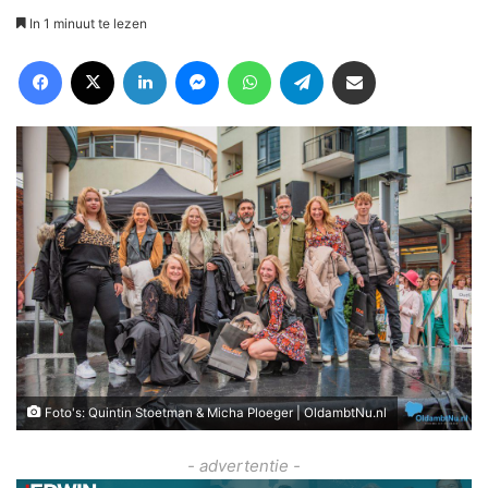
In 1 minuut te lezen
Facebook
X
LinkedIn
Messenger
WhatsApp
Telegram
Deel via Email
Foto's: Quintin Stoetman & Micha Ploeger | OldambtNu.nl
- advertentie -