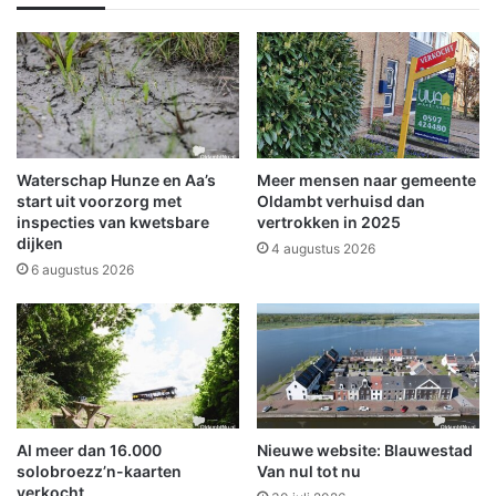
n
z
e
i
e
j
n
d
n
i
i
g
e
o
u
n
Waterschap Hunze en Aa’s
Meer mensen naar gemeente
w
g
start uit voorzorg met
Oldambt verhuisd dan
b
e
inspecties van kwetsbare
vertrokken in 2025
dijken
e
v
4 augustus 2026
g
a
6 augustus 2026
i
l
n
i
n
O
o
s
t
Al meer dan 16.000
Nieuwe website: Blauwestad
w
solobroezz’n-kaarten
Van nul tot nu
o
verkocht