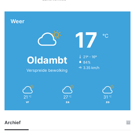
Weer
17
℃
Oldambt
21º - 16º
84%
3.35 km/h
Verspreide bewolking
21
27
31
℃
℃
℃
vr
za
zo
Archief