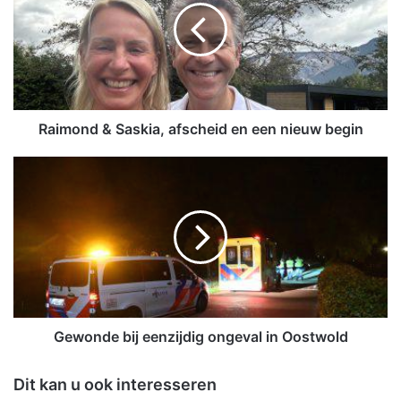
m
o
n
d
&
S
a
Raimond & Saskia, afscheid en een nieuw begin
s
k
G
i
e
a
w
,
o
a
n
f
d
s
e
c
b
h
i
e
j
Gewonde bij eenzijdig ongeval in Oostwold
i
e
d
e
Dit kan u ook interesseren
e
n