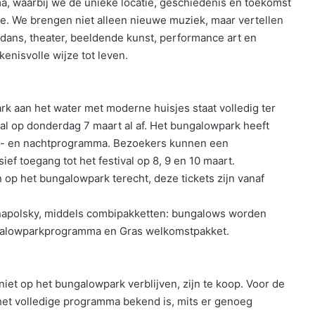
, waarbij we de unieke locatie, geschiedenis en toekomst
e. We brengen niet alleen nieuwe muziek, maar vertellen
, dans, theater, beeldende kunst, performance art en
enisvolle wijze tot leven.
k aan het water met moderne huisjes staat volledig ter
val op donderdag 7 maart al af. Het bungalowpark heeft
re- en nachtprogramma. Bezoekers kunnen een
ef toegang tot het festival op 8, 9 en 10 maart.
op het bungalowpark terecht, deze tickets zijn vanaf
snapolsky, middels combipakketten: bungalows worden
ungalowparkprogramma en Gras welkomstpakket.
iet op het bungalowpark verblijven, zijn te koop. Voor de
et volledige programma bekend is, mits er genoeg