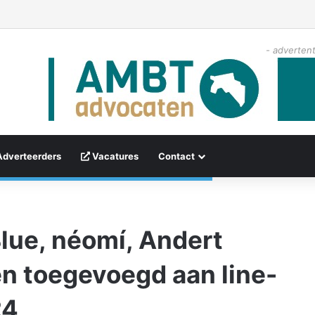
- advertent
Adverteerders
Vacatures
Contact
Blue, néomí, Andert
 toegevoegd aan line-
24