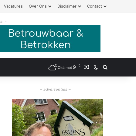
Vacatures
Over Ons
Disclaimer
Contact
ie -
℃
9
Willekeurig artikel
Switch skin
Zoeken
Oldambt
– advertenties –