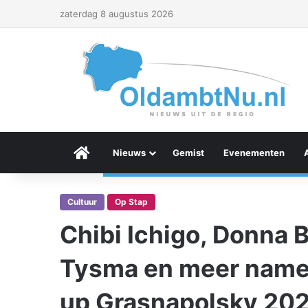
zaterdag 8 augustus 2026
Menu Item
Nieuws
Gemist
Evenementen
Cultuur
Op Stap
Chibi Ichigo, Donna 
Tysma en meer namen
up Grasnapolsky 20