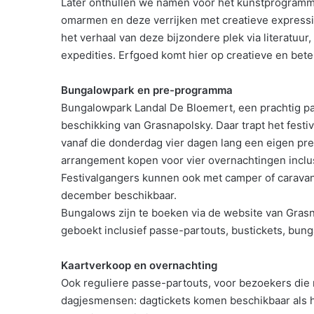
Later onthullen we namen voor het kunstprogramma
omarmen en deze verrijken met creatieve expressi
het verhaal van deze bijzondere plek via literatuur
expedities. Erfgoed komt hier op creatieve en betek
Bungalowpark en pre-programma
Bungalowpark Landal De Bloemert, een prachtig par
beschikking van Grasnapolsky. Daar trapt het festi
vanaf die donderdag vier dagen lang een eigen p
arrangement kopen voor vier overnachtingen inclusi
Festivalgangers kunnen ook met camper of caravan 
december beschikbaar.
Bungalows zijn te boeken via de website van Gra
geboekt inclusief passe-partouts, bustickets, b
Kaartverkoop en overnachting
Ook reguliere passe-partouts, voor bezoekers die n
dagjesmensen: dagtickets komen beschikbaar als h