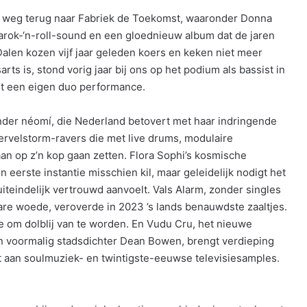
weg terug naar Fabriek de Toekomst, waaronder Donna
barok-‘n-roll-sound en een gloednieuw album dat de jaren
Dalen kozen vijf jaar geleden koers en keken niet meer
arts is, stond vorig jaar bij ons op het podium als bassist in
et een eigen duo performance.
er néomí, die Nederland betovert met haar indringende
ervelstorm-ravers die met live drums, modulaire
n op z’n kop gaan zetten. Flora Sophi’s kosmische
in eerste instantie misschien kil, maar geleidelijk nodigt het
iteindelijk vertrouwd aanvoelt. Vals Alarm, zonder singles
re woede, veroverde in 2023 ’s lands benauwdste zaaltjes.
 om dolblij van te worden. En Vudu Cru, het nieuwe
en voormalig stadsdichter Dean Bowen, brengt verdieping
t aan soulmuziek- en twintigste-eeuwse televisiesamples.