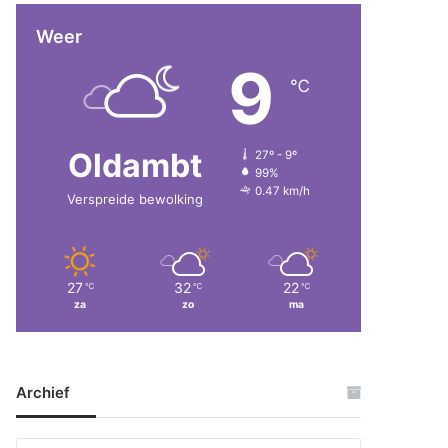
Weer
9
℃
Oldambt
27º - 9º
99%
0.47 km/h
Verspreide bewolking
27
32
22
℃
℃
℃
za
zo
ma
Archief