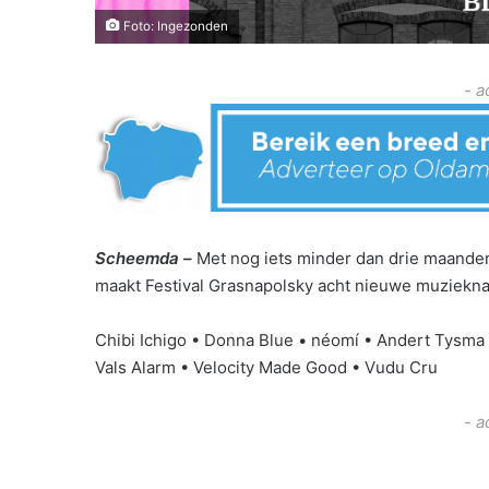
Foto: Ingezonden
- a
Scheemda –
Met nog iets minder dan drie maanden t
maakt Festival Grasnapolsky acht nieuwe muziek
Chibi Ichigo • Donna Blue • néomí • Andert Tysma 
Vals Alarm • Velocity Made Good • Vudu Cru
- a