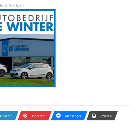
dvertentie -
LinkedIn
Pinterest
Messenger
Printen