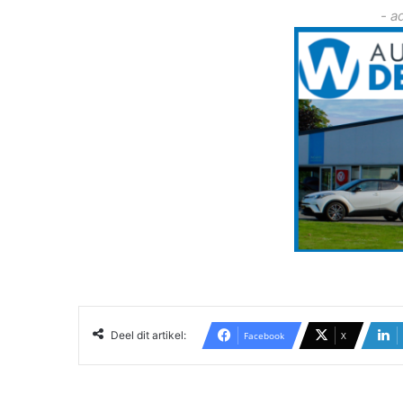
- a
Deel dit artikel:
Facebook
X