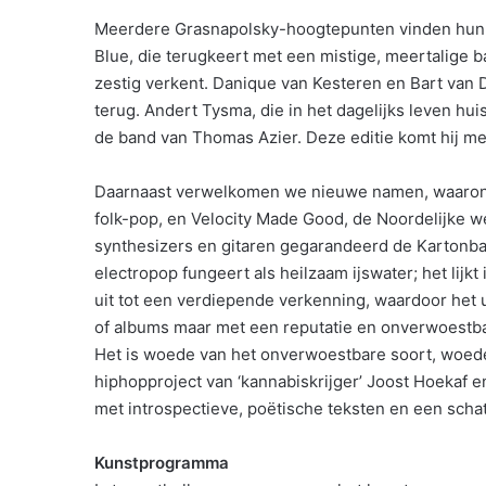
Meerdere Grasnapolsky-hoogtepunten vinden hun 
Blue, die terugkeert met een mistige, meertalige 
zestig verkent. Danique van Kesteren en Bart van 
terug. Andert Tysma, die in het dagelijks leven huis
de band van Thomas Azier. Deze editie komt hij m
Daarnaast verwelkomen we nieuwe namen, waarond
folk-pop, en Velocity Made Good, de Noordelijke w
synthesizers en gitaren gegarandeerd de Kartonbaa
electropop fungeert als heilzaam ijswater; het lijkt 
uit tot een verdiepende verkenning, waardoor het u
of albums maar met een reputatie en onverwoestba
Het is woede van het onverwoestbare soort, woede
hiphopproject van ‘kannabiskrijger’ Joost Hoekaf 
met introspectieve, poëtische teksten en een scha
Kunstprogramma