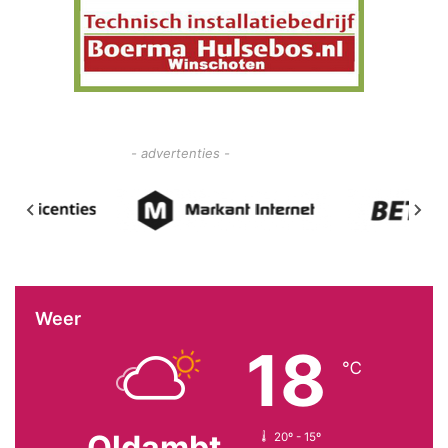
- advertenties -
Weer
18
℃
Oldambt
20º - 15º