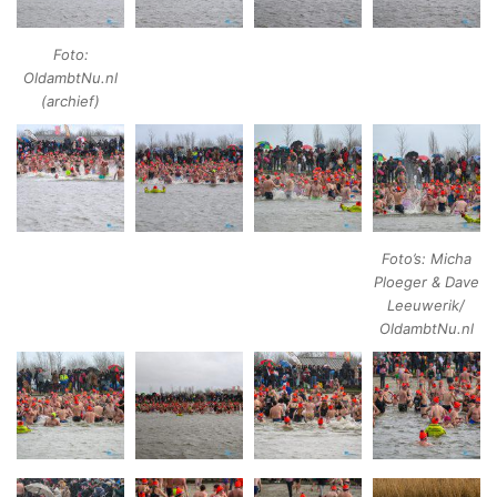
Foto:
OldambtNu.nl
(archief)
Foto’s: Micha
Ploeger & Dave
Leeuwerik/
OldambtNu.nl