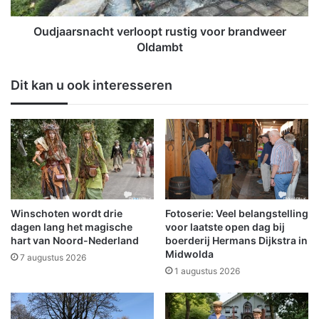
r
n
e
a
Oudjaarsnacht verloopt rustig voor brandweer
v
c
Oldambt
u
h
u
t
Dit kan u ook interesseren
r
v
w
e
e
r
r
l
k
o
e
o
x
p
p
t
l
r
Winschoten wordt drie
Fotoserie: Veel belangstelling
o
u
dagen lang het magische
voor laatste open dag bij
s
s
hart van Noord-Nederland
boerderij Hermans Dijkstra in
i
Midwolda
t
7 augustus 2026
e
i
1 augustus 2026
M
g
i
v
d
o