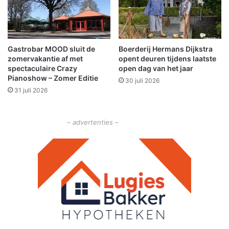
w
o
o
r
l
b
d
r
Gastrobar MOOD sluit de
Boerderij Hermans Dijkstra
a
a
zomervakantie af met
opent deuren tijdens laatste
n
spectaculaire Crazy
open dag van het jaar
d
Pianoshow – Zomer Editie
30 juli 2026
w
31 juli 2026
e
e
r
– advertenties –
O
l
d
a
m
b
t