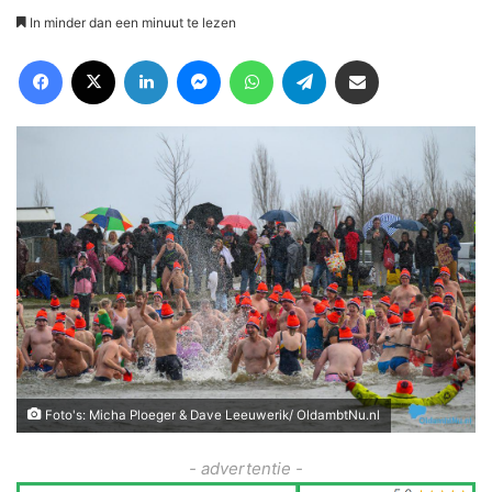
In minder dan een minuut te lezen
Facebook
X
LinkedIn
Messenger
WhatsApp
Telegram
Deel via Email
Foto's: Micha Ploeger & Dave Leeuwerik/ OldambtNu.nl
- advertentie -