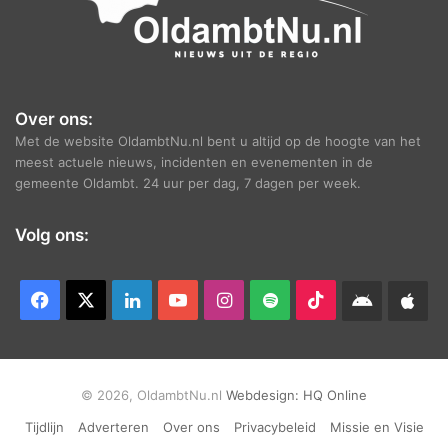
Over ons:
Met de website OldambtNu.nl bent u altijd op de hoogte van het
meest actuele nieuws, incidenten en evenementen in de
gemeente Oldambt. 24 uur per dag, 7 dagen per week.
Volg ons:
Facebook
X
LinkedIn
YouTube
Instagram
Spotify
TikTok
Android
App
app
Ap
© 2026, OldambtNu.nl
Webdesign:
HQ Online
Tijdlijn
Adverteren
Over ons
Privacybeleid
Missie en Visie