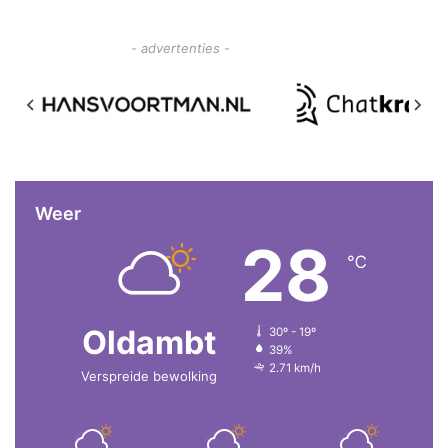
- advertenties -
Weer
28
℃
Oldambt
30º - 19º
39%
2.71 km/h
Verspreide bewolking