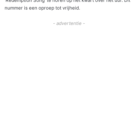
‘Redemption Song’ te horen op het kwart over het uur. Dit
nummer is een oproep tot vrijheid.
- advertentie -