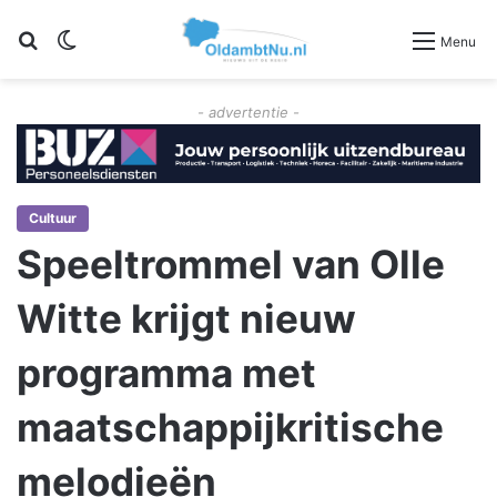
Zoeken
Switch skin
Menu
- advertentie -
Cultuur
Speeltrommel van Olle
Witte krijgt nieuw
programma met
maatschappijkritische
melodieën