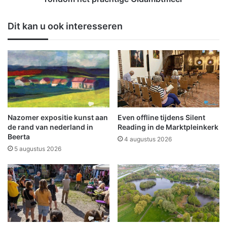
r
g
e
e
Dit kan u ook interesseren
n
w
o
e
p
e
d
s
e
t
i
:
j
D
s
e
b
B
Nazomer expositie kunst aan
Even offline tijdens Silent
a
l
de rand van nederland in
Reading in de Marktpleinkerk
a
a
Beerta
4 augustus 2026
n
a
5 augustus 2026
i
u
n
w
D
b
r
e
i
k
e
m
b
a