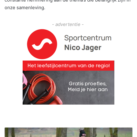
onze samenleving.
- advertentie -
S