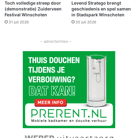
o
Toch volledige streep door
Levend Stratego brengt
r
(demonstratie) Zuiderveen
geschiedenis en spel samen
r
a
Festival Winschoten
in Stadspark Winschoten
g
t
31 juli 2026
30 juli 2026
h
o
n
– advertenties –
r
o
n
d
o
m
h
e
t
p
r
a
c
h
t