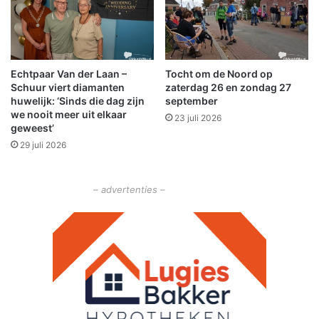
a
m
r
b
a
o
t
l
h
Echtpaar Van der Laan –
Tocht om de Noord op
e
o
Schuur viert diamanten
zaterdag 26 en zondag 27
!
n
huwelijk: ‘Sinds die dag zijn
september
b
we nooit meer uit elkaar
23 juli 2026
e
geweest’
s
29 juli 2026
c
h
i
– advertenties –
k
b
a
a
r
!