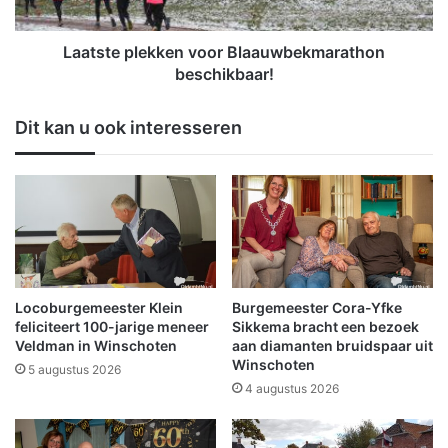
a
p
r
l
a
e
Laatste plekken voor Blaauwbekmarathon
m
k
beschikbaar!
b
k
o
e
Dit kan u ook interesseren
l
n
e
v
R
o
e
o
q
r
u
B
e
l
s
a
t
a
Locoburgemeester Klein
Burgemeester Cora-Yfke
'
u
feliciteert 100-jarige meneer
Sikkema bracht een bezoek
i
w
Veldman in Winschoten
aan diamanten bruidspaar uit
n
Winschoten
b
5 augustus 2026
C
e
4 augustus 2026
a
k
r
m
a