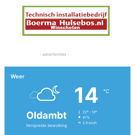
- advertenties -
Weer
14
℃
Oldambt
22º - 13º
97%
2.9 km/h
Verspreide bewolking