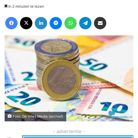
In 2 minuten te lezen
Facebook
X
LinkedIn
Messenger
WhatsApp
Telegram
Deel via Email
Foto: De Vries Media (archief)
- advertentie -