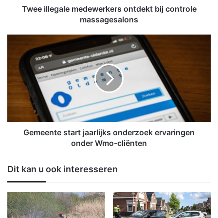
a
Twee illegale medewerkers ontdekt bij controle
l
massagesalons
e
m
G
e
e
d
m
e
e
w
e
e
n
r
t
k
e
e
s
r
t
Gemeente start jaarlijks onderzoek ervaringen
s
a
onder Wmo-cliënten
o
r
n
t
Dit kan u ook interesseren
t
j
d
a
e
a
k
r
t
l