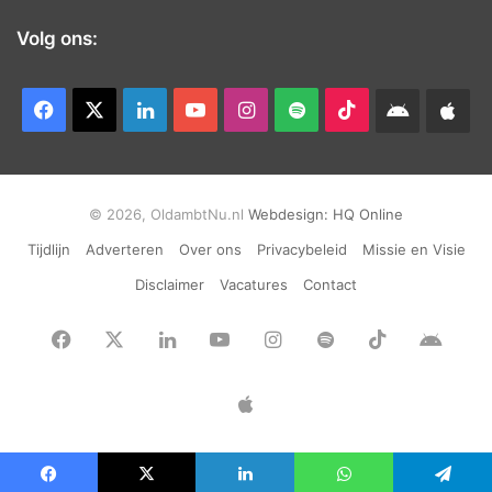
Volg ons:
Facebook
X
LinkedIn
YouTube
Instagram
Spotify
TikTok
Android
App
app
Ap
© 2026, OldambtNu.nl
Webdesign:
HQ Online
Tijdlijn
Adverteren
Over ons
Privacybeleid
Missie en Visie
Disclaimer
Vacatures
Contact
Facebook
X
LinkedIn
YouTube
Instagram
Spotify
TikTok
Andr
app
Apple
App