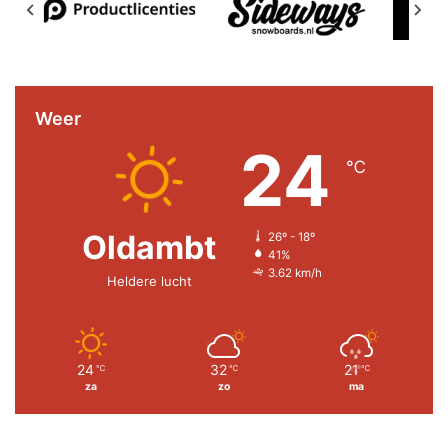
Weer
24
℃
Oldambt
26º - 18º
41%
3.62 km/h
Heldere lucht
24
32
21
℃
℃
℃
za
zo
ma