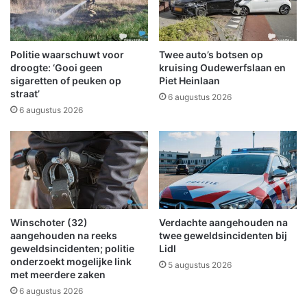
b
i
i
j
j
k
c
s
Politie waarschuwt voor
Twee auto’s botsen op
o
o
droogte: ‘Gooi geen
kruising Oudewerfslaan en
n
n
sigaretten of peuken op
Piet Heinlaan
t
straat’
d
6 augustus 2026
r
e
6 augustus 2026
o
r
l
z
e
o
m
e
a
k
s
e
s
r
Winschoter (32)
Verdachte aangehouden na
a
v
aangehouden na reeks
twee geweldsincidenten bij
g
a
geweldsincidenten; politie
Lidl
e
r
onderzoekt mogelijke link
5 augustus 2026
s
i
met meerdere zaken
a
n
6 augustus 2026
l
g