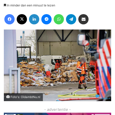
In minder dan een minuut te lezen
Facebook
X
LinkedIn
Messenger
WhatsApp
Telegram
Deel via Email
Foto's: OldambtNu.nl
- advertentie -