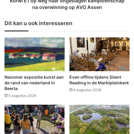
Korwi E1 op weg naar ongeslagen kampioenschap
t
e
na overwinning op AVO Assen
o
g
p
n
Dit kan u ook interesseren
i
a
n
a
W
r
e
o
s
n
t
g
e
e
r
s
l
l
Nazomer expositie kunst aan
Even offline tijdens Silent
e
a
de rand van nederland in
Reading in de Marktpleinkerk
e
g
Beerta
4 augustus 2026
e
5 augustus 2026
n
k
a
m
p
i