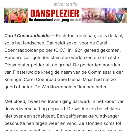
- advertentie -
Carel Coenraadpolder –
Rechttoe, rechtaan, zo is de taal,
zo is het landschap. Dat geldt zeker voor de Carel
Coenraadpolder polder (C.C.), in 1924 gereed gekomen.
Honderd jaar geleden stampten werklozen deze laatste
Oldambtster polder uit de grond. De polder ten noorden
van Finsterwolde kreeg de naam van de Commissaris der
Koningin Carel Coenraad Geertsema. Maar had net zo
goed of beter ‘De Werklozenpolder’ kunnen heten.
Met bloed, zweet en tranen ging dat werk in het kader van
de werkverschaffing gepaard. De werklozen beschikten
niet over een schaftkeet. Een zelfgemaakte windvanger
beschutte hen tegen weer en wind. Ze stonden soms tot
hun knieën in het water en hingen hun jassen op aan een