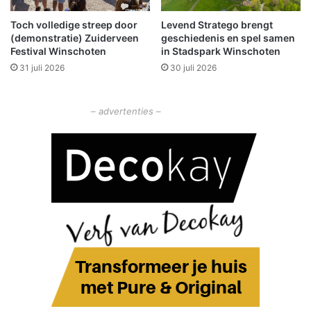
o
Toch volledige streep door
Levend Stratego brengt
e
(demonstratie) Zuiderveen
geschiedenis en spel samen
n
Festival Winschoten
in Stadspark Winschoten
s
31 juli 2026
30 juli 2026
c
h
a
– advertenties –
p
n
a
o
v
e
r
w
i
n
n
i
n
g