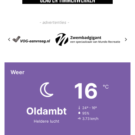
- advertenties -
Weer
16
℃
Oldambt
24º - 16º
95%
3.73 km/h
Heldere lucht