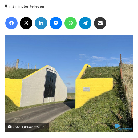
In 2 minuten te lezen
Facebook
X
LinkedIn
Messenger
WhatsApp
Telegram
Deel via Email
Foto: OldambtNu.nl