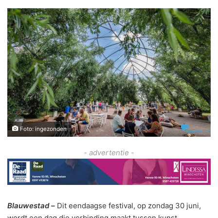
Foto: ingezonden
- advertentie -
Blauwestad –
Dit eendaagse festival, op zondag 30 juni,
wordt een dag die verbinding maakt tussen kunst,