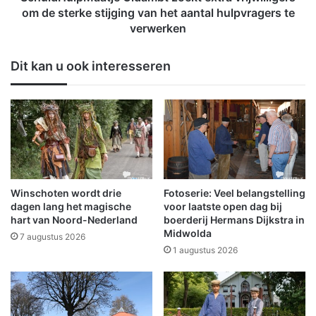
r
M
om de sterke stijging van het aantal hulpvragers te
s
a
verwerken
G
a
a
t
Dit kan u ook interesseren
r
j
t
e
e
O
n
l
d
a
m
b
t
Winschoten wordt drie
Fotoserie: Veel belangstelling
z
dagen lang het magische
voor laatste open dag bij
o
hart van Noord-Nederland
boerderij Hermans Dijkstra in
e
Midwolda
7 augustus 2026
k
1 augustus 2026
t
e
x
t