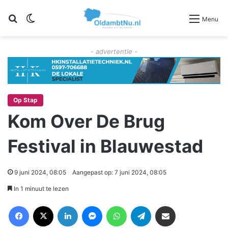
Zoeken
Switch skin
Menu
- advertentie -
Op Stap
Kom Over De Brug
Festival in Blauwestad
9 juni 2024, 08:05
Aangepast op: 7 juni 2024, 08:05
In 1 minuut te lezen
Facebook
X
LinkedIn
Messenger
WhatsApp
Telegram
Deel via Email