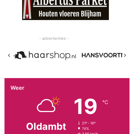
- advertenties -
Weer
19
℃
Oldambt
21º - 16º
74%
3.66 km/h