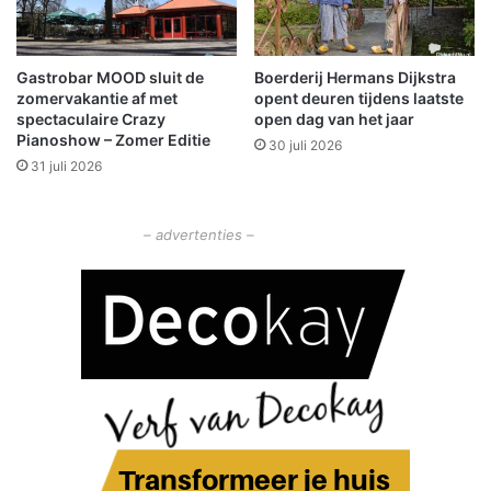
r
a
v
Gastrobar MOOD sluit de
Boerderij Hermans Dijkstra
r
zomervakantie af met
opent deuren tijdens laatste
i
spectaculaire Crazy
open dag van het jaar
j
Pianoshow – Zomer Editie
30 juli 2026
w
31 juli 2026
i
l
l
– advertenties –
i
g
e
r
s
o
m
d
e
s
t