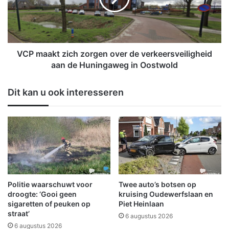
m
a
i
k
l
t
j
z
o
i
VCP maakt zich zorgen over de verkeersveiligheid
e
c
aan de Huningaweg in Oostwold
n
h
b
z
Dit kan u ook interesseren
i
o
j
r
d
g
e
e
s
n
t
o
a
v
a
e
t
r
Politie waarschuwt voor
Twee auto’s botsen op
s
d
droogte: ‘Gooi geen
kruising Oudewerfslaan en
l
e
sigaretten of peuken op
Piet Heinlaan
o
straat’
v
6 augustus 2026
t
e
6 augustus 2026