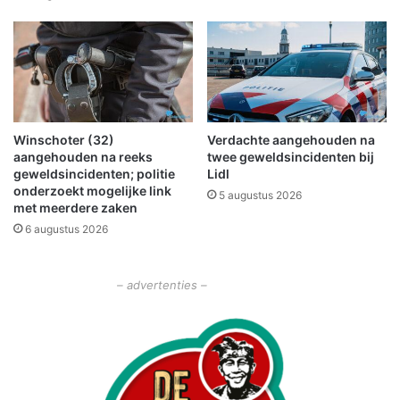
e
r
r
k
i
e
j
e
r
s
v
Winschoter (32)
Verdachte aangehouden na
e
aangehouden na reeks
twee geweldsincidenten bij
i
geweldsincidenten; politie
Lidl
l
onderzoekt mogelijke link
5 augustus 2026
i
met meerdere zaken
g
6 augustus 2026
h
e
i
– advertenties –
d
a
a
n
d
e