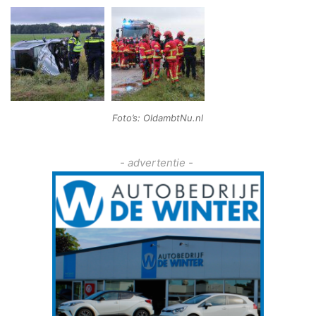
Foto’s: OldambtNu.nl
- advertentie -