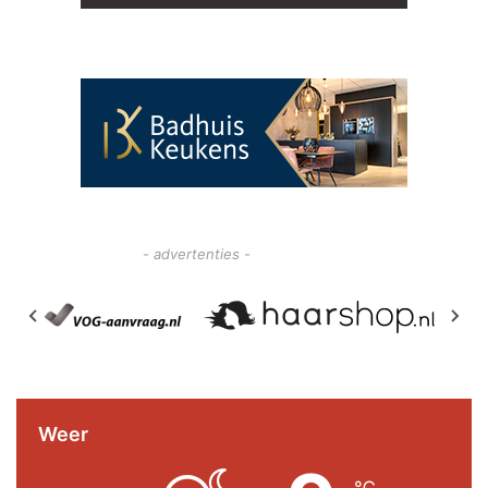
- advertenties -
Weer
℃