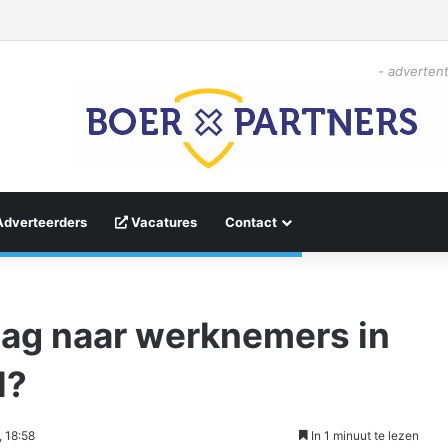
- advertent
Adverteerders
Vacatures
Contact
aag naar werknemers in
l?
 18:58
In 1 minuut te lezen