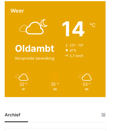
Weer
14
℃
Oldambt
22º - 13º
97%
2.7 km/h
Verspreide bewolking
22
25
33
℃
℃
℃
vr
za
zo
Archief