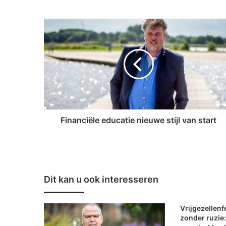
F
i
n
a
n
c
i
ë
l
e
Financiële educatie nieuwe stijl van start
e
d
u
c
a
Dit kan u ook interesseren
t
i
e
Vrijgezellenf
n
zonder ruzie
i