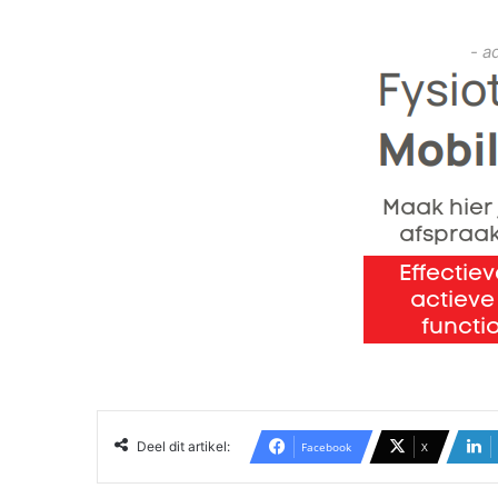
- a
Deel dit artikel:
Facebook
X