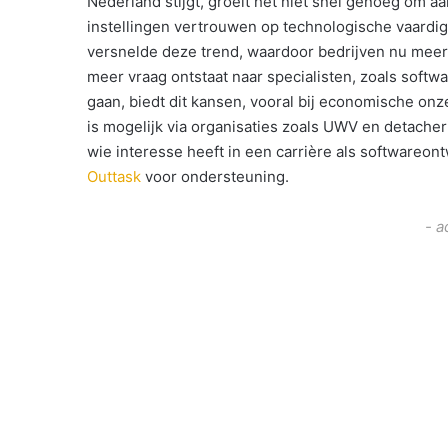
Nederland stijgt, groeit het niet snel genoeg om a
instellingen vertrouwen op technologische vaard
versnelde deze trend, waardoor bedrijven nu meer d
meer vraag ontstaat naar specialisten, zoals softw
gaan, biedt dit kansen, vooral bij economische onz
is mogelijk via organisaties zoals UWV en detacher
wie interesse heeft in een carrière als softwareon
Outtask
voor ondersteuning.
- a