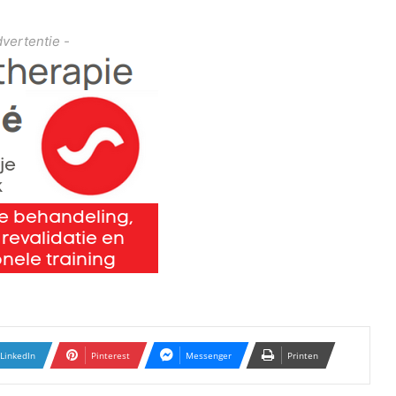
dvertentie -
LinkedIn
Pinterest
Messenger
Printen