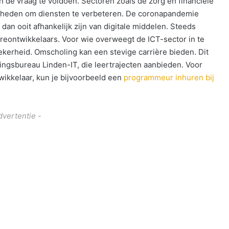
an de vraag te voldoen. Sectoren zoals de zorg en financiële
igheden om diensten te verbeteren. De coronapandemie
an ooit afhankelijk zijn van digitale middelen. Steeds
areontwikkelaars. Voor wie overweegt de ICT-sector in te
ekerheid. Omscholing kan een stevige carrière bieden. Dit
ingsbureau Linden-IT, die leertrajecten aanbieden. Voor
twikkelaar, kun je bijvoorbeeld een
programmeur inhuren bij
dvertentie -