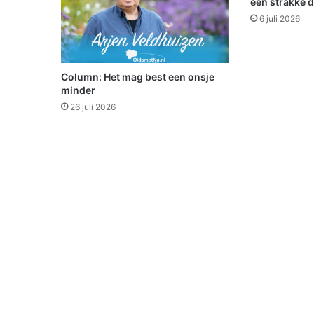
een strakke 
e
6 juli 2026
u
w
e
s
Column: Het mag best een onsje
t
minder
i
26 juli 2026
j
l
v
a
n
s
t
a
r
t