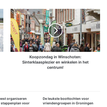
K
o
o
p
z
o
n
d
a
g
Koopzondag in Winschoten:
i
Sinterklaasplezier en winkelen in het
n
centrum!
W
i
n
s
c
h
eest organiseren
De leukste boottochten voor
o
: stappenplan voor
vriendengroepen in Groningen
t