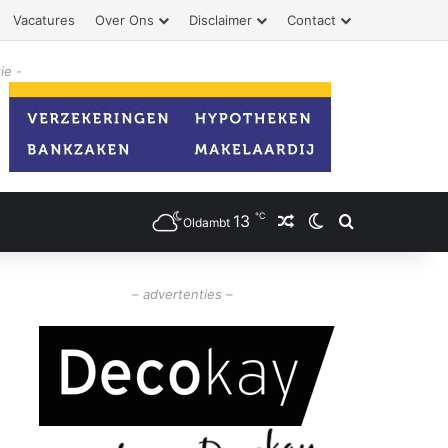
Vacatures
Over Ons
Disclaimer
Contact
ie -
℃
13
Willekeurig artikel
Switch skin
Zoeken
Oldambt
– advertenties –