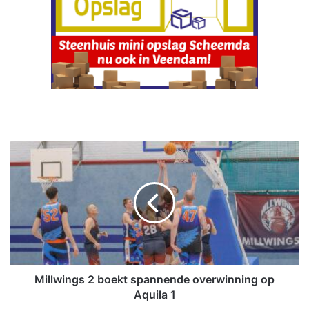
M
i
l
l
w
i
n
g
s
2
Millwings 2 boekt spannende overwinning op
b
Aquila 1
o