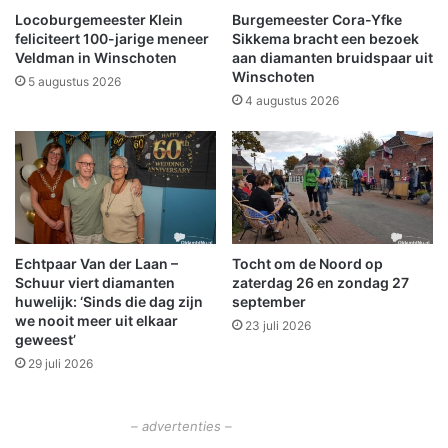
n
u
Locoburgemeester Klein
Burgemeester Cora-Yfke
g
i
feliciteert 100-jarige meneer
Sikkema bracht een bezoek
o
g
Veldman in Winschoten
aan diamanten bruidspaar uit
p
Winschoten
e
5 augustus 2026
A
n
4 augustus 2026
q
d
u
e
i
o
l
v
a
e
1
r
w
Echtpaar Van der Laan –
Tocht om de Noord op
i
Schuur viert diamanten
zaterdag 26 en zondag 27
n
huwelijk: ‘Sinds die dag zijn
september
n
we nooit meer uit elkaar
23 juli 2026
i
geweest’
n
29 juli 2026
g
e
n
– advertenties –
p