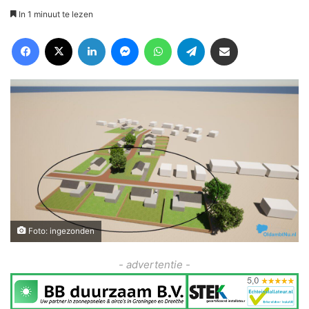
In 1 minuut te lezen
Facebook
X
LinkedIn
Messenger
WhatsApp
Telegram
Deel via Email
Foto: ingezonden
- advertentie -