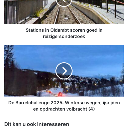
o
n
s
i
n
Stations in Oldambt scoren goed in
O
reizigersonderzoek
l
d
D
a
e
m
B
b
a
t
r
s
r
c
e
o
l
r
c
e
h
De Barrelchallenge 2025: Winterse wegen, ijsrijden
n
a
en opdrachten volbracht (4)
g
l
o
l
Dit kan u ook interesseren
e
e