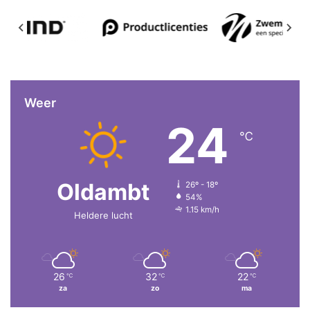
Weer
24
℃
Oldambt
26º - 18º
54%
1.15 km/h
Heldere lucht
26
32
22
℃
℃
℃
za
zo
ma