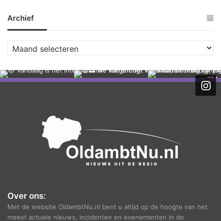
Archief
A
r
c
h
i
e
f
Over ons:
Met de website OldambtNu.nl bent u altijd op de hoogte van het
meest actuele nieuws, incidenten en evenementen in de