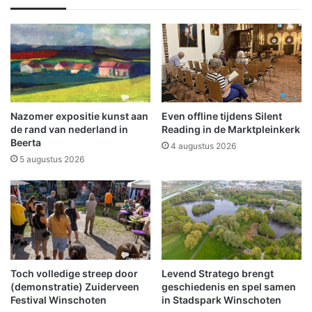
d
n
i
g
n
e
r
2
e
0
i
2
z
5
i
:
Nazomer expositie kunst aan
Even offline tijdens Silent
g
W
de rand van nederland in
Reading in de Marktpleinkerk
e
i
Beerta
4 augustus 2026
r
n
5 augustus 2026
s
t
o
e
n
r
d
s
e
e
r
w
z
e
o
Toch volledige streep door
Levend Stratego brengt
g
(demonstratie) Zuiderveen
geschiedenis en spel samen
e
e
Festival Winschoten
in Stadspark Winschoten
k
n