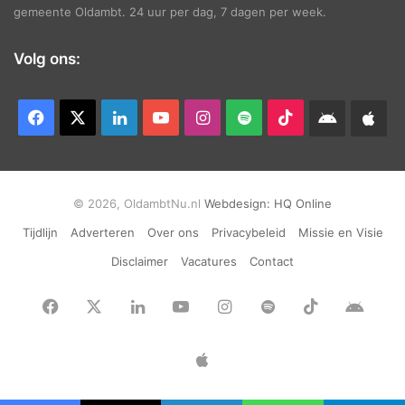
gemeente Oldambt. 24 uur per dag, 7 dagen per week.
Volg ons:
Facebook
X
LinkedIn
YouTube
Instagram
Spotify
TikTok
Android
App
app
Ap
© 2026, OldambtNu.nl
Webdesign:
HQ Online
Tijdlijn
Adverteren
Over ons
Privacybeleid
Missie en Visie
Disclaimer
Vacatures
Contact
Facebook
X
LinkedIn
YouTube
Instagram
Spotify
TikTok
Andr
app
Apple
App