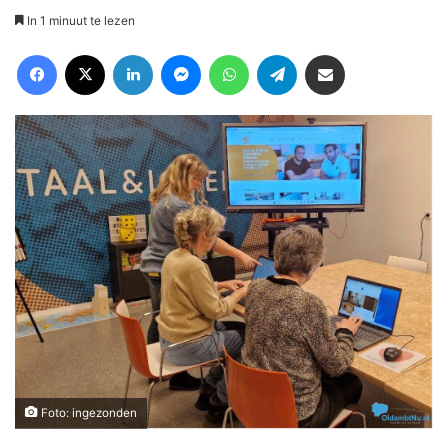
In 1 minuut te lezen
Facebook
X
LinkedIn
Messenger
WhatsApp
Telegram
Deel via Email
Foto: ingezonden