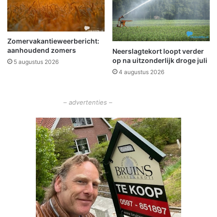
o
h
t
o
e
t
n
e
Zomervakantieweerbericht:
n
aanhoudend zomers
Neerslagtekort loopt verder
s
op na uitzonderlijk droge juli
5 augustus 2026
l
4 augustus 2026
u
i
t
– advertenties –
p
e
r
1
m
a
a
r
t