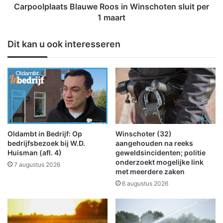
r
a
Carpoolplaats Blauwe Roos in Winschoten sluit per
l
a
1 maart
e
t
e
s
Dit kan u ook interesseren
a
B
a
l
n
a
t
u
a
w
l
e
d
R
a
o
g
o
Oldambt in Bedrijf: Op
Winschoter (32)
e
s
bedrijfsbezoek bij W.D.
aangehouden na reeks
n
i
Huisman (afl. 4)
geweldsincidenten; politie
a
onderzoekt mogelijke link
n
7 augustus 2026
met meerdere zaken
f
W
g
i
6 augustus 2026
e
n
s
s
l
c