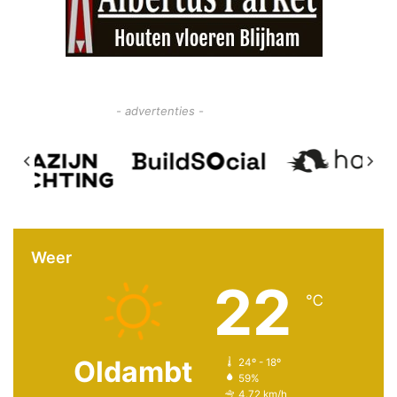
- advertenties -
Weer
22
℃
Oldambt
24º - 18º
59%
4.72 km/h