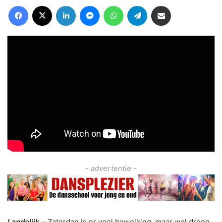
Facebook
X
LinkedIn
Messenger
WhatsApp
Telegram
Deel via Email
- advertentie -
Landelijk –
Zaterdag is er veel bewolking, maar wel droog.