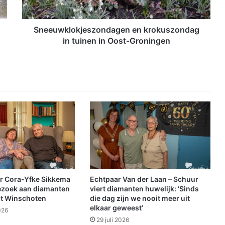
l
o
k
Sneeuwklokjeszondagen en krokuszondag
j
in tuinen in Oost-Groningen
e
s
z
o
n
d
a
g
e
n
e
n
k
r Cora-Yfke Sikkema
Echtpaar Van der Laan – Schuur
r
ezoek aan diamanten
viert diamanten huwelijk: ‘Sinds
o
it Winschoten
die dag zijn we nooit meer uit
elkaar geweest’
k
026
u
29 juli 2026