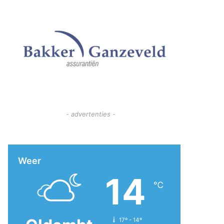
- advertenties -
Weer
14
℃
17º - 14º