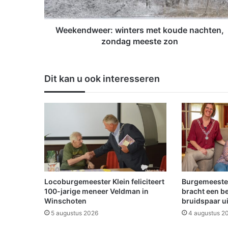
w
e
e
Weekendweer: winters met koude nachten,
r
zondag meeste zon
:
w
i
Dit kan u ook interesseren
n
t
e
r
s
m
e
t
k
o
Locoburgemeester Klein feliciteert
Burgemeeste
u
100-jarige meneer Veldman in
bracht een b
d
Winschoten
bruidspaar u
e
5 augustus 2026
4 augustus 2
n