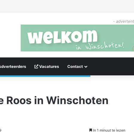
- advertent
Adverteerders
Vacatures
Contact
e Roos in Winschoten
9
In 1 minuut te lezen