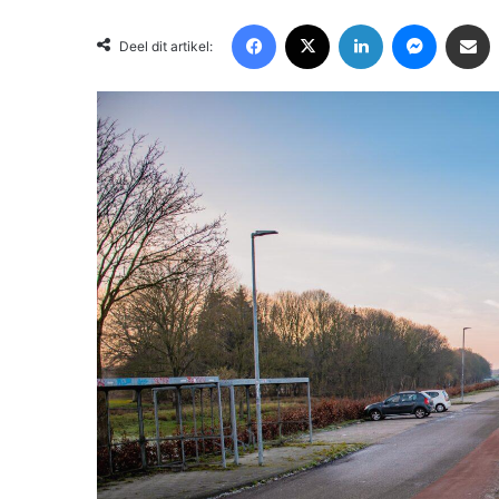
Facebook
X
LinkedIn
Messenger
Deel via Email
Deel dit artikel: