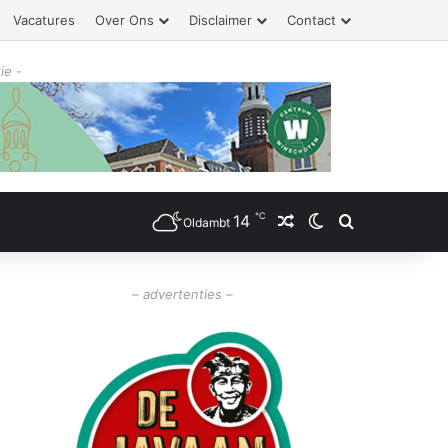
Vacatures
Over Ons
Disclaimer
Contact
ie -
℃
14
Willekeurig artikel
Switch skin
Zoeken
Oldambt
– advertenties –