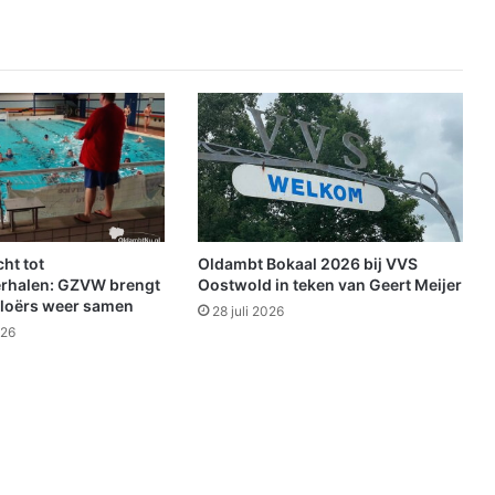
a
r
k
e
e
r
v
a
k
k
e
n
ht tot
Oldambt Bokaal 2026 bij VVS
O
rhalen: GZVW brengt
Oostwold in teken van Geert Meijer
t
loërs weer samen
28 juli 2026
t
026
e
r
l
a
a
n
W