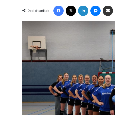
Facebook
X
LinkedIn
Messenger
Deel via Email
Deel dit artikel: