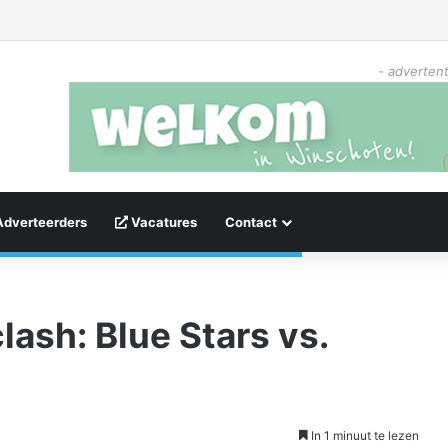
- advertent
Adverteerders
Vacatures
Contact
ash: Blue Stars vs.
In 1 minuut te lezen