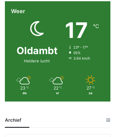
Weer
17
℃
Oldambt
23º - 17º
95%
3.64 km/h
Heldere lucht
23
22
27
℃
℃
℃
do
vr
za
Archief