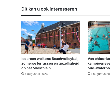
o
r
Dit kan u ook interesseren
g
r
e
n
s
p
e
n
d
e
Iedereen welkom: Beachvolleybal,
Van chloorluc
l
zomerse terrassen en gezelligheid
kampioensve
a
op het Marktplein
oud-waterpo
a
4 augustus 2026
1 augustus 2
r
s