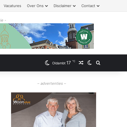
Vacatures
Over Ons
Disclaimer
Contact
ie -
℃
17
Willekeurig artikel
Switch skin
Zoeken
Oldambt
– advertenties –