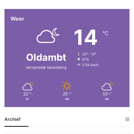
Weer
14
℃
Oldambt
22º - 13º
97%
2.54 km/h
Verspreide bewolking
22
25
33
℃
℃
℃
vr
za
zo
Archief