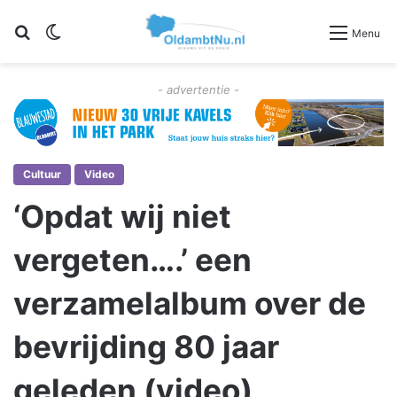
Zoeken
Switch skin
Menu
- advertentie -
Cultuur
Video
‘Opdat wij niet
vergeten….’ een
verzamelalbum over de
bevrijding 80 jaar
geleden (video)