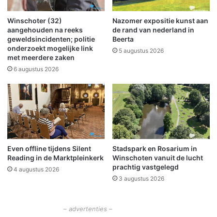
n
r
d
t
Winschoter (32)
Nazomer expositie kunst aan
m
a
aangehouden na reeks
de rand van nederland in
e
geweldsincidenten; politie
Beerta
l
onderzoekt mogelijke link
5 augustus 2026
met meerdere zaken
d
i
6 augustus 2026
n
g
i
n
V
r
i
Even offline tijdens Silent
Stadspark en Rosarium in
e
Reading in de Marktpleinkerk
Winschoten vanuit de lucht
s
prachtig vastgelegd
4 augustus 2026
c
3 augustus 2026
h
e
l
– advertenties –
o