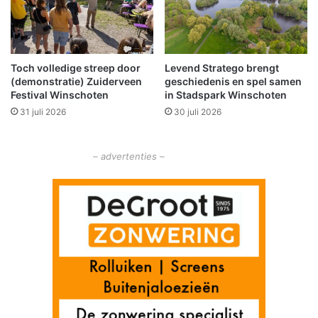
t
p
a
a
Toch volledige streep door
Levend Stratego brengt
r
(demonstratie) Zuiderveen
geschiedenis en spel samen
V
Festival Winschoten
in Stadspark Winschoten
a
31 juli 2026
30 juli 2026
n
d
e
– advertenties –
r
S
p
e
k
–
V
a
n
d
e