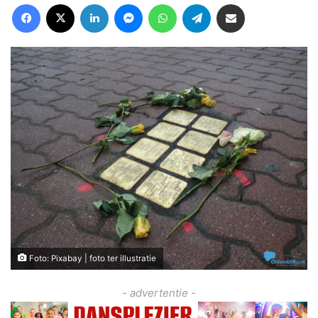
Facebook
X
LinkedIn
Messenger
WhatsApp
Telegram
Deel via Email
Foto: Pixabay | foto ter illustratie
- advertentie -