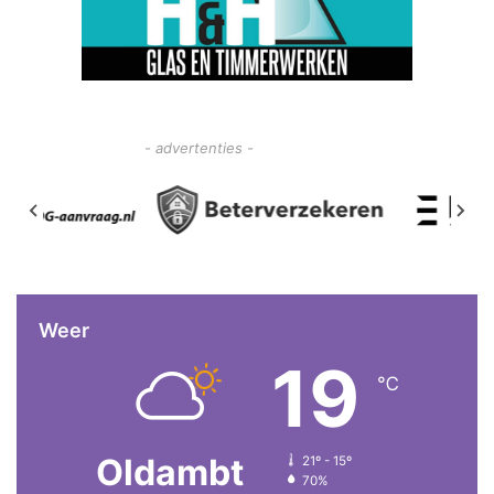
- advertenties -
Weer
19
℃
Oldambt
21º - 15º
70%