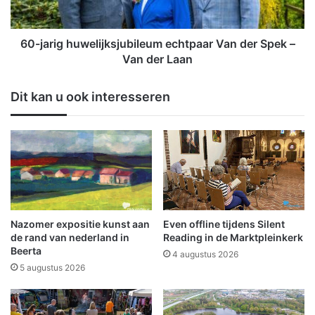
g
g
h
h
e
u
60-jarig huwelijksjubileum echtpaar Van der Spek –
i
w
Van der Laan
d
e
s
l
Dit kan u ook interesseren
d
i
a
j
g
k
i
s
n
j
W
u
i
b
n
i
s
l
Nazomer expositie kunst aan
Even offline tijdens Silent
c
e
de rand van nederland in
Reading in de Marktpleinkerk
h
u
Beerta
4 augustus 2026
o
m
5 augustus 2026
t
e
e
c
n
h