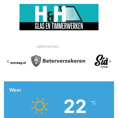
- advertenties -
Weer
22
℃