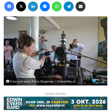
Facebook
X
LinkedIn
Messenger
WhatsApp
Telegram
Deel via Email
Foto's en tekst: Frans Stegeman | OldambtNu.nl
- advertentie -