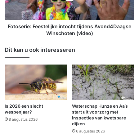
o
r
m
i
i
e
s
:
Fotoserie: Feestelijke intocht tijdens Avond4Daagse
c
F
Winschoten (video)
h
e
e
e
Dit kan u ook interesseren
z
s
o
t
m
e
e
l
r
i
b
j
e
k
g
e
i
i
Is 2026 een slecht
Waterschap Hunze en Aa’s
n
n
wespenjaar?
start uit voorzorg met
t
t
inspecties van kwetsbare
8 augustus 2026
t
dijken
o
r
c
6 augustus 2026
o
h