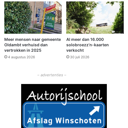
p
t
i
t
s
i
c
j
h
d
e
Meer mensen naar gemeente
Al meer dan 16.000
n
Oldambt verhuisd dan
solobroezz’n-kaarten
s
vertrokken in 2025
verkocht
A
4 augustus 2026
30 juli 2026
v
o
n
– advertenties –
d
4
D
a
a
g
s
e
W