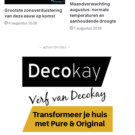
u
r
Maandverwachting
k
augustus: normale
k
Grootste zonsverduistering
temperaturen en
e
van deze eeuw op komst
l
aanhoudende droogte
m
a
4 augustus 2026
i
1 augustus 2026
a
d
r
d
v
a
– advertenties –
o
g
o
r
d
e
t
o
e
k
o
m
s
t