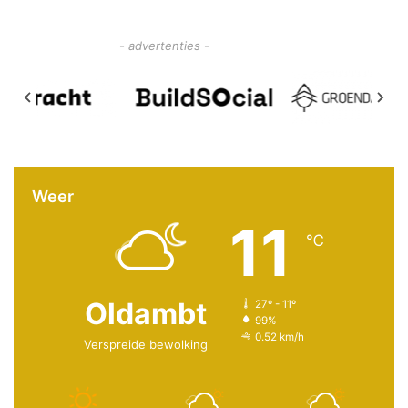
- advertenties -
Weer
11
℃
Oldambt
27º - 11º
99%
0.52 km/h
Verspreide bewolking