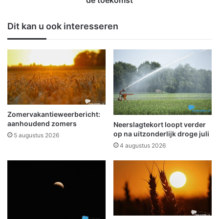
r
n
t
a
Dit kan u ook interesseren
s
l
a
a
m
n
e
g
n
e
m
r
e
e
t
s
b
t
Zomervakantieweerbericht:
r
a
aanhoudend zomers
Neerslagtekort loopt verder
a
u
op na uitzonderlijk droge juli
5 augustus 2026
n
r
4 augustus 2026
d
a
w
t
e
i
e
e
r
w
l
e
e
e