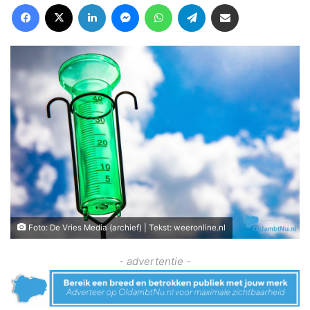
Facebook
X
LinkedIn
Messenger
WhatsApp
Telegram
Deel via Email
Foto: De Vries Media (archief) | Tekst: weeronline.nl
- advertentie -