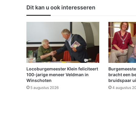
W
Dit kan u ook interesseren
e
s
t
e
r
l
e
e
v
i
Locoburgemeester Klein feliciteert
Burgemeeste
e
100-jarige meneer Veldman in
bracht een b
r
Winschoten
bruidspaar u
t
5 augustus 2026
4 augustus 2
1
2
5
-
j
a
r