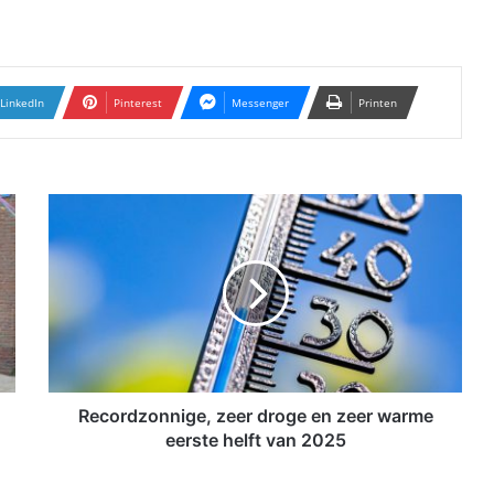
LinkedIn
Pinterest
Messenger
Printen
R
e
c
o
r
d
z
o
n
n
Recordzonnige, zeer droge en zeer warme
i
eerste helft van 2025
g
e