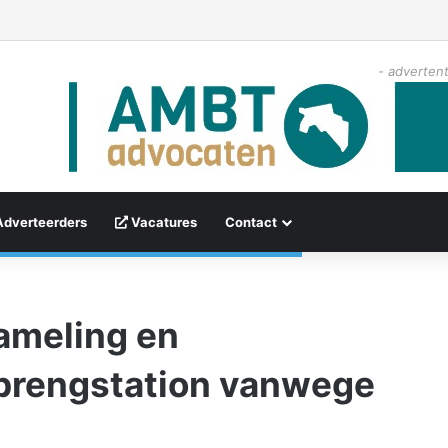
- advertent
Adverteerders
Vacatures
Contact
ameling en
lbrengstation vanwege