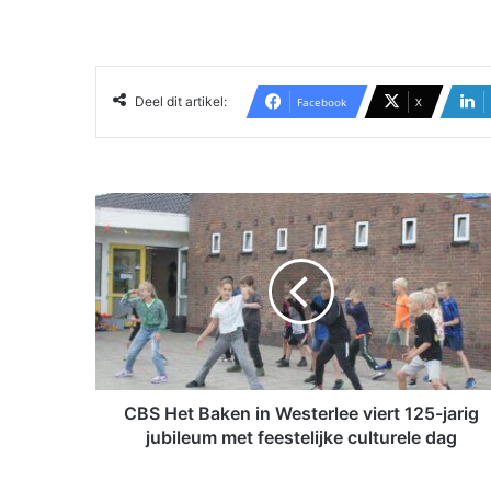
Deel dit artikel:
Facebook
X
C
B
S
H
e
t
B
a
k
e
CBS Het Baken in Westerlee viert 125-jarig
n
jubileum met feestelijke culturele dag
i
n