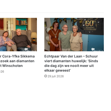
,
z
e
e
r
d
r
o
g
e
e
r Cora-Yfke Sikkema
Echtpaar Van der Laan – Schuur
n
ezoek aan diamanten
viert diamanten huwelijk: ‘Sinds
z
it Winschoten
die dag zijn we nooit meer uit
elkaar geweest’
e
026
e
29 juli 2026
r
w
a
r
m
e