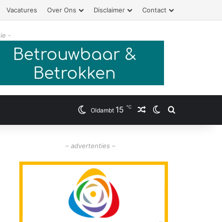
Vacatures
Over Ons
Disclaimer
Contact
ie -
℃
15
Willekeurig artikel
Switch skin
Zoeken
Oldambt
– advertenties –