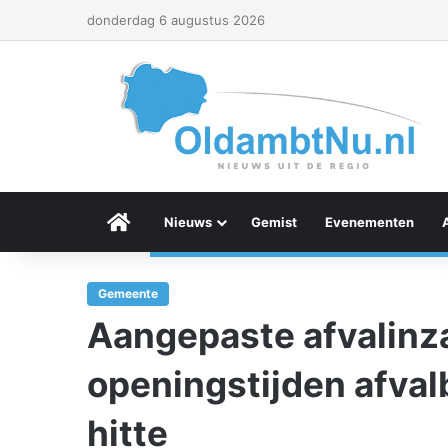
donderdag 6 augustus 2026
Menu Item
Nieuws
Gemist
Evenementen
Gemeente
Aangepaste afvalinz
openingstijden afva
hitte