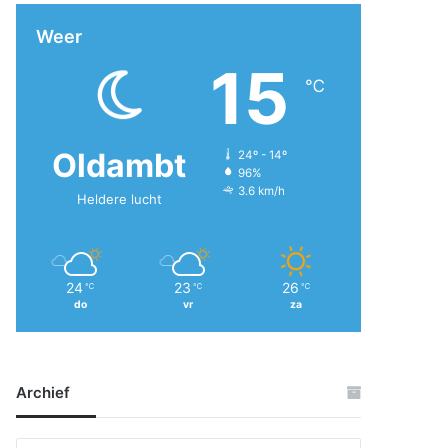
Weer
15
℃
Oldambt
24º - 14º
96%
3.6 km/h
Heldere lucht
24
23
26
℃
℃
℃
do
vr
za
Archief