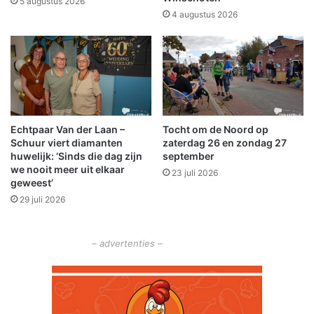
5 augustus 2026
v
d
4 augustus 2026
o
o
l
e
l
n
e
m
g
e
a
n
n
s
Echtpaar Van der Laan –
Tocht om de Noord op
g
e
Schuur viert diamanten
zaterdag 26 en zondag 27
n
huwelijk: ‘Sinds die dag zijn
september
t
we nooit meer uit elkaar
23 juli 2026
h
geweest’
u
29 juli 2026
i
s
v
– advertenties –
o
o
r
e
x