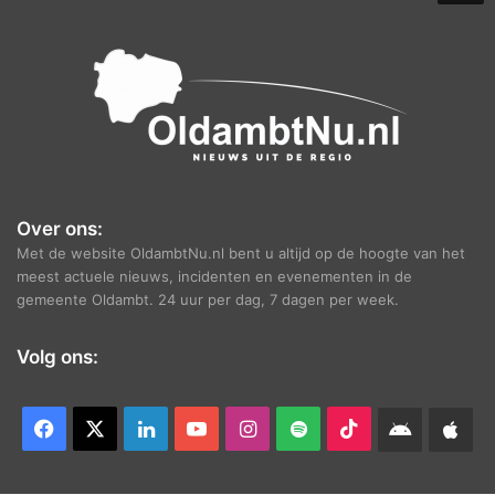
e
f
Over ons:
Met de website OldambtNu.nl bent u altijd op de hoogte van het
meest actuele nieuws, incidenten en evenementen in de
gemeente Oldambt. 24 uur per dag, 7 dagen per week.
Volg ons:
Facebook
X
LinkedIn
YouTube
Instagram
Spotify
TikTok
Android
App
app
Ap