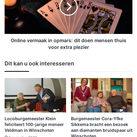
e
i
k
n
O
e
u
v
d
e
e
r
D
m
Online vermaak in opmars: dit doen mensen thuis
i
a
voor extra plezier
j
a
k
k
Dit kan u ook interesseren
e
i
n
n
D
o
r
p
i
m
e
a
b
r
o
s
r
:
Locoburgemeester Klein
Burgemeester Cora-Yfke
g
d
feliciteert 100-jarige meneer
Sikkema bracht een bezoek
i
i
Veldman in Winschoten
aan diamanten bruidspaar uit
n
Winschoten
t