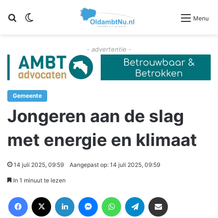
Zoeken
Switch skin
Menu
- advertentie -
Gemeente
Jongeren aan de slag
met energie en klimaat
14 juli 2025, 09:59
Aangepast op: 14 juli 2025, 09:59
In 1 minuut te lezen
Facebook
X
LinkedIn
Messenger
WhatsApp
Telegram
Deel via Email