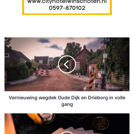
V
e
r
n
i
e
u
w
i
n
Vernieuwing wegdek Oude Dijk en Drieborg in volle
g
gang
w
e
O
g
n
d
l