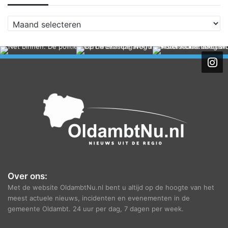
A
r
c
h
i
e
f
Over ons:
Met de website OldambtNu.nl bent u altijd op de hoogte van het
meest actuele nieuws, incidenten en evenementen in de
gemeente Oldambt. 24 uur per dag, 7 dagen per week.