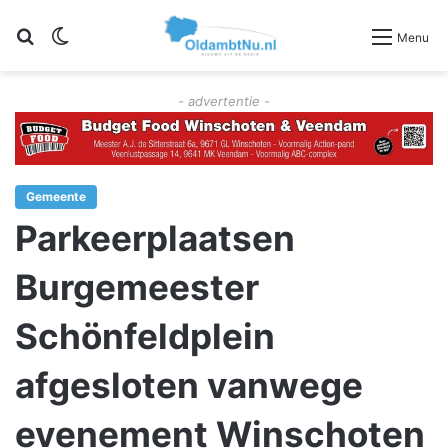
Zoeken
Switch skin
Menu
- advertentie -
Gemeente
Parkeerplaatsen
Burgemeester
Schönfeldplein
afgesloten vanwege
evenement Winschoten