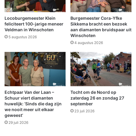
l
O
e
o
n
s
Locoburgemeester Klein
Burgemeester Cora-Yfke
E
t
feliciteert 100-jarige meneer
Sikkema bracht een bezoek
d
o
Veldman in Winschoten
aan diamanten bruidspaar uit
Winschoten
e
p
5 augustus 2026
n
2
4 augustus 2026
s
0
s
e
p
t
e
m
Echtpaar Van der Laan –
Tocht om de Noord op
b
Schuur viert diamanten
zaterdag 26 en zondag 27
e
huwelijk: ‘Sinds die dag zijn
september
r
we nooit meer uit elkaar
23 juli 2026
geweest’
29 juli 2026