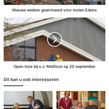
e
k
Nieuwe wieken gearriveerd voor molen Edens
e
n
O
g
p
e
e
a
n
r
h
r
u
i
i
v
s
e
b
e
i
Open huis bij s.v. MidOost op 20 september
r
j
d
s
Dit kan u ook interesseren
v
.
o
v
o
.
r
M
m
i
o
d