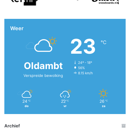
Weer
23
℃
Oldambt
24º - 18º
56%
8.15 km/h
Verspreide bewolking
24
22
26
℃
℃
℃
do
vr
za
Archief