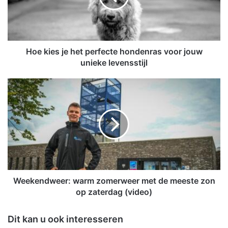
e
s
j
e
h
Hoe kies je het perfecte hondenras voor jouw
e
unieke levensstijl
t
p
W
e
e
r
e
f
k
e
e
c
n
t
d
e
w
h
e
o
e
Weekendweer: warm zomerweer met de meeste zon
n
r
op zaterdag (video)
d
:
e
w
Dit kan u ook interesseren
n
a