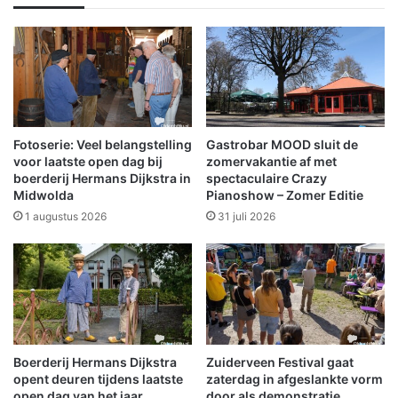
r
r
a
m
s
z
v
o
o
m
o
e
r
r
j
w
Fotoserie: Veel belangstelling
Gastrobar MOOD sluit de
o
e
voor laatste open dag bij
zomervakantie af met
u
e
boerderij Hermans Dijkstra in
spectaculaire Crazy
w
Midwolda
Pianoshow – Zomer Editie
r
u
m
1 augustus 2026
31 juli 2026
n
e
i
t
e
d
k
e
e
m
l
e
e
e
Boerderij Hermans Dijkstra
Zuiderveen Festival gaat
v
s
opent deuren tijdens laatste
zaterdag in afgeslankte vorm
e
t
open dag van het jaar
door als demonstratie