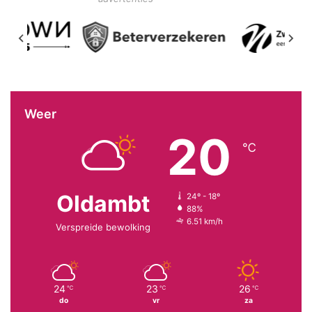
Weer
20
℃
Oldambt
24º - 18º
88%
6.51 km/h
Verspreide bewolking
24
23
26
℃
℃
℃
do
vr
za