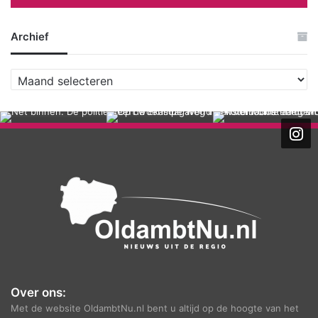
Archief
A
r
c
h
i
e
f
Over ons:
Met de website OldambtNu.nl bent u altijd op de hoogte van het