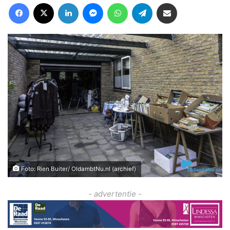
Facebook
X
LinkedIn
Messenger
WhatsApp
Telegram
Deel via Email
Foto: Rien Buiter/ OldambtNu.nl (archief)
- advertentie -