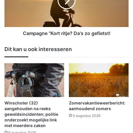
l
a
e
g
i
n
n
e
S
"
c
K
Campagne "Kort ritje? Da's zo gefietst!
h
o
e
r
Dit kan u ook interesseren
e
t
m
r
d
i
a
t
e
j
n
e
H
?
e
D
i
a
Winschoter (32)
Zomervakantieweerbericht:
l
'
aangehouden na reeks
aanhoudend zomers
i
s
geweldsincidenten; politie
5 augustus 2026
onderzoekt mogelijke link
g
z
met meerdere zaken
e
o
r
g
6 augustus 2026