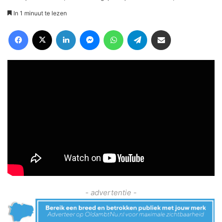
In 1 minuut te lezen
Facebook
X
LinkedIn
Messenger
WhatsApp
Telegram
Deel via Email
- advertentie -