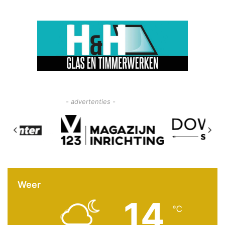
- advertenties -
Weer
14
℃