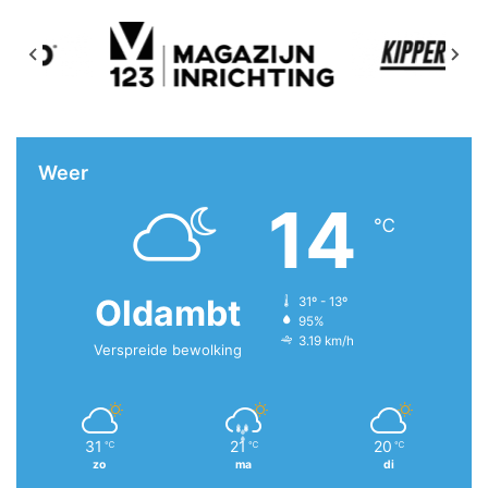
Weer
14
℃
Oldambt
31º - 13º
95%
3.19 km/h
Verspreide bewolking
31
21
20
℃
℃
℃
zo
ma
di