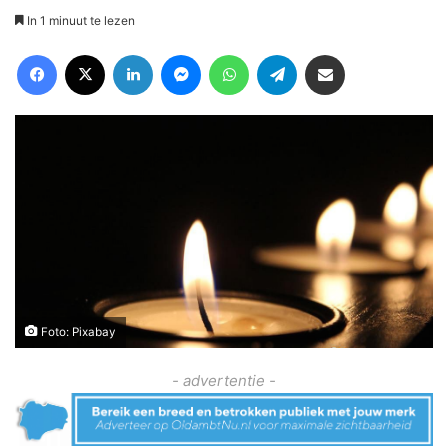
In 1 minuut te lezen
Facebook
X
LinkedIn
Messenger
WhatsApp
Telegram
Deel via Email
Foto: Pixabay
- advertentie -