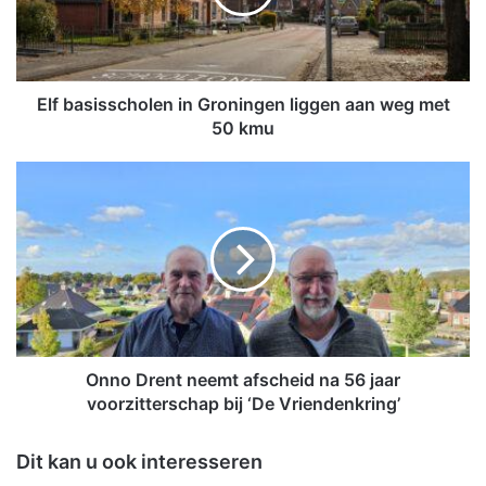
s
i
s
s
c
Elf basisscholen in Groningen liggen aan weg met
h
50 kmu
o
l
O
e
n
n
n
i
o
n
D
G
r
r
e
o
n
n
t
i
n
Onno Drent neemt afscheid na 56 jaar
n
e
voorzitterschap bij ‘De Vriendenkring’
g
e
e
m
Dit kan u ook interesseren
n
t