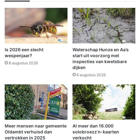
l
a
i
f
g
s
g
c
e
h
n
e
a
i
a
d
Is 2026 een slecht
Waterschap Hunze en Aa’s
n
n
wespenjaar?
start uit voorzorg met
w
a
inspecties van kwetsbare
8 augustus 2026
e
dijken
5
g
6
6 augustus 2026
m
j
e
a
t
a
5
r
0
v
k
o
m
o
Meer mensen naar gemeente
Al meer dan 16.000
u
r
Oldambt verhuisd dan
solobroezz’n-kaarten
z
vertrokken in 2025
verkocht
i