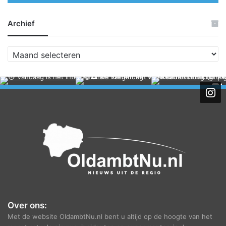
Archief
A
r
c
h
i
e
f
Over ons:
Met de website OldambtNu.nl bent u altijd op de hoogte van het