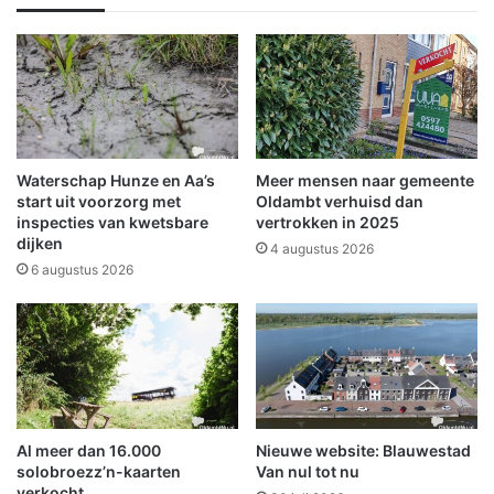
t
u
e
w
n
e
i
s
n
t
t
a
e
d
k
-
Waterschap Hunze en Aa’s
Meer mensen naar gemeente
e
g
start uit voorzorg met
Oldambt verhuisd dan
n
r
inspecties van kwetsbare
vertrokken in 2025
v
dijken
o
4 augustus 2026
a
n
6 augustus 2026
n
d
H
l
a
e
l
g
l
g
o
e
w
r
Al meer dan 16.000
Nieuwe website: Blauwestad
e
J
solobroezz’n-kaarten
Van nul tot nu
e
a
verkocht