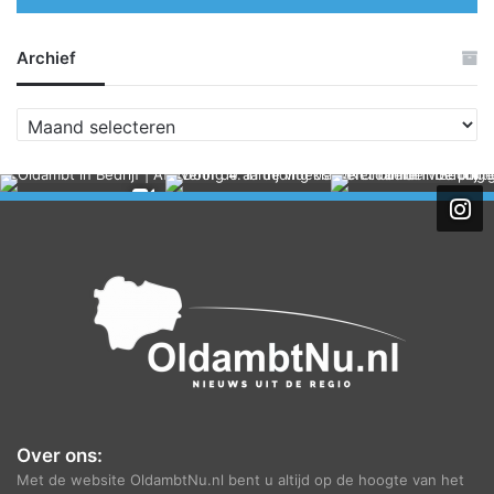
Archief
A
r
c
h
i
e
f
Over ons:
Met de website OldambtNu.nl bent u altijd op de hoogte van het