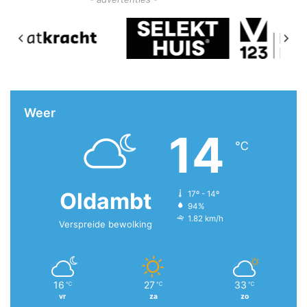
Weer
14
℃
Oldambt
17º - 14º
94%
1.82 km/h
Verspreide bewolking
16
27
33
℃
℃
℃
vr
za
zo