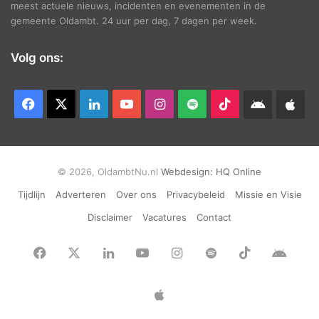
meest actuele nieuws, incidenten en evenementen in de
gemeente Oldambt. 24 uur per dag, 7 dagen per week.
Volg ons:
Facebook
X
LinkedIn
YouTube
Instagram
Spotify
TikTok
Android
App
app
Ap
© 2026, OldambtNu.nl
Webdesign:
HQ Online
Tijdlijn
Adverteren
Over ons
Privacybeleid
Missie en Visie
Disclaimer
Vacatures
Contact
Facebook
X
LinkedIn
YouTube
Instagram
Spotify
TikTok
Andr
app
Apple