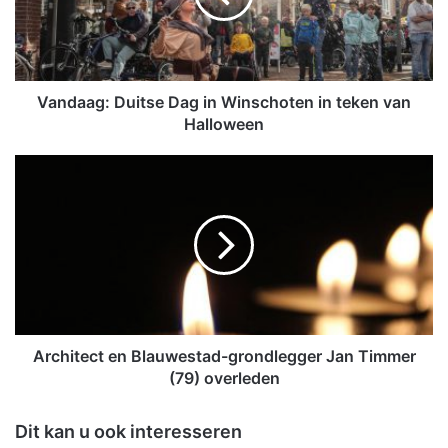
a
g
:
D
u
Vandaag: Duitse Dag in Winschoten in teken van
i
Halloween
t
s
A
e
r
D
c
a
h
g
i
i
t
n
e
W
c
i
t
n
e
Architect en Blauwestad-grondlegger Jan Timmer
s
n
(79) overleden
c
B
h
l
Dit kan u ook interesseren
o
a