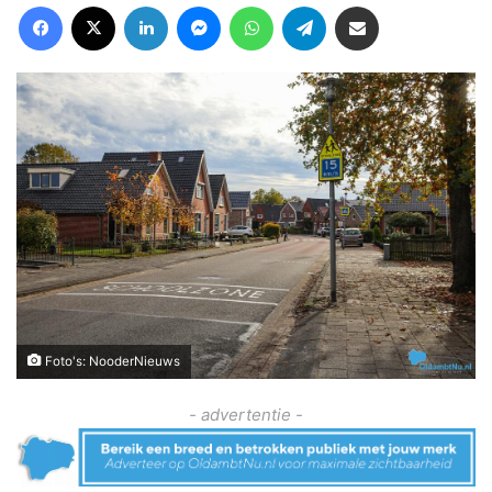
Facebook
X
LinkedIn
Messenger
WhatsApp
Telegram
Deel via Email
Foto's: NooderNieuws
- advertentie -